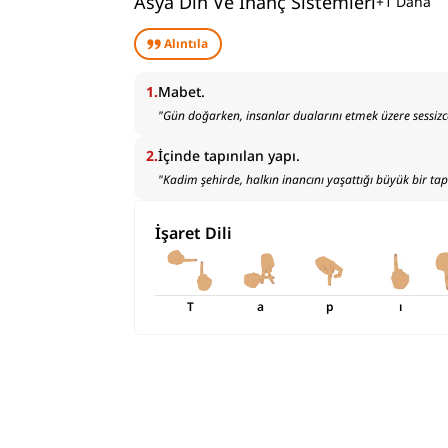
Asya Din Ve İnanç Sistemleri
+
1
Daha
Alıntıla
1
.
Mabet.
"
Gün doğarken, insanlar dualarını etmek üzere sessizc
2
.
İçinde tapınılan yapı.
"
Kadim şehirde, halkın inancını yaşattığı büyük bir ta
İşaret Dili
T
a
p
ı