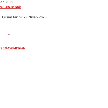
isan 2025.
ap%C4%B1nak
.
 Erişim tarihi: 29 Nisan 2025.
e/tap%C4%B1nak