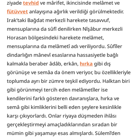
ziyade 
tevhid
 ve mârifet, ikincisinde melâmet ve 
fütüvvet
 anlayışına ağırlık verildiği görülmektedir. 
Irak’taki Bağdat merkezli harekete tasavvuf, 
mensuplarına da sûfî denilirken Nîşâbur merkezli 
Horasan bölgesindeki harekete melâmet, 
mensuplarına da melâmetî adı veriliyordu. Sûfîler 
dindarlığın mânevî esaslarına hassasiyetle bağlı 
kalmakla beraber âdâb, erkân, 
hırka
 gibi dış 
görünüşe ve semâa da önem veriyor, bu özellikleriyle 
toplumda ayrı bir zümre teşkil ediyordu. Halktan biri 
gibi görünmeyi tercih eden melâmetîler ise 
kendilerini farklı gösteren davranışlara, hırka ve 
semâ gibi kimliklerini belli eden şeylere kesinlikle 
karşı çıkıyorlardı. Onlar riyaya düşmeden ihlâsı 
gerçekleştirmeyi amaçladıklarından sıradan bir 
mümin gibi yaşamayı esas almışlardı. Sülemî’den 