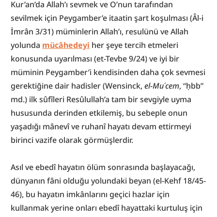
Kur’an’da Allah’ı sevmek ve O’nun tarafından 
sevilmek için Peygamber’e itaatin şart koşulması (Âl-i 
İmrân 3/31) müminlerin Allah’ı, resulünü ve Allah 
yolunda 
mücâhedeyi
 her şeye tercih etmeleri 
konusunda uyarılması (et-Tevbe 9/24) ve iyi bir 
müminin Peygamber’i kendisinden daha çok sevmesi 
gerektiğine dair hadisler (Wensinck, 
el-Muʿcem
, “ḥbb” 
md.) ilk sûfîleri Resûlullah’a tam bir sevgiyle uyma 
hususunda derinden etkilemiş, bu sebeple onun 
yaşadığı mânevî ve ruhanî hayatı devam ettirmeyi 
birinci vazife olarak görmüşlerdir.
Asıl ve ebedî hayatın ölüm sonrasında başlayacağı, 
dünyanın fâni olduğu yolundaki beyan (el-Kehf 18/45-
46), bu hayatın imkânlarını geçici hazlar için 
kullanmak yerine onları ebedî hayattaki kurtuluş için 