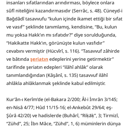
insanları sıfatlarından arındırması, böylece onlara 
sûfî niteliğini kazandırmasıdır (Serrâc, s. 48). Cüneyd-i 
Bağdâdî tasavvufu “kulun içinde ikamet ettiği bir sıfat 
ve vasıf” şeklinde tanımlamış, kendisine, “Bu, kulun 
mu yoksa Hakk’ın mı sıfatıdır?” diye sorulduğunda, 
“Hakikatte Hakk’ın, görünüşte kulun vasfıdır” 
cevabını vermiştir (Hücvîrî, s. 116). “Tasavvuf zâhirde 
ve bâtında 
şeriatın
 edeplerini yerine getirmektir” 
tarifinde şeriatın edepleri “ilâhî ahlâk” olarak 
tanımlandığından (Kâşânî, s. 135) tasavvuf ilâhî 
ahlâkla ahlâklanmak şeklinde kabul edilmiştir.
Kur’ân-ı Kerîm’de (el-Bakara 2/200; Âl-i İmrân 3/145; 
en-Nisâ 4/77; Hûd 11/15-16; el-Ankebût 29/64; eş-
Şûrâ 42/20) ve hadislerde (Buhârî, “Riḳāḳ”, 3; Tirmizî, 
“Zühd”, 25; İbn Mâce, “Zühd”, 1, 6) müminlerin dünya 