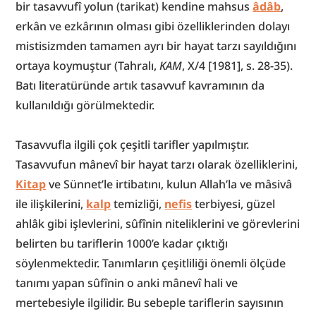
bir tasavvufî yolun (tarikat) kendine mahsus 
âdâb
, 
erkân ve ezkârının olması gibi özelliklerinden dolayı 
mistisizmden tamamen ayrı bir hayat tarzı sayıldığını 
ortaya koymuştur (Tahralı, 
KAM
, X/4 [1981], s. 28-35). 
Batı literatüründe artık tasavvuf kavramının da 
kullanıldığı görülmektedir.
Tasavvufla ilgili çok çeşitli tarifler yapılmıştır. 
Tasavvufun mânevî bir hayat tarzı olarak özelliklerini, 
Kitap
 ve Sünnet’le irtibatını, kulun Allah’la ve mâsivâ 
ile ilişkilerini, 
kalp
 temizliği, 
nefis
 terbiyesi, güzel 
ahlâk gibi işlevlerini, sûfînin niteliklerini ve görevlerini 
belirten bu tariflerin 1000’e kadar çıktığı 
söylenmektedir. Tanımların çeşitliliği önemli ölçüde 
tanımı yapan sûfînin o anki mânevî hali ve 
mertebesiyle ilgilidir. Bu sebeple tariflerin sayısının 