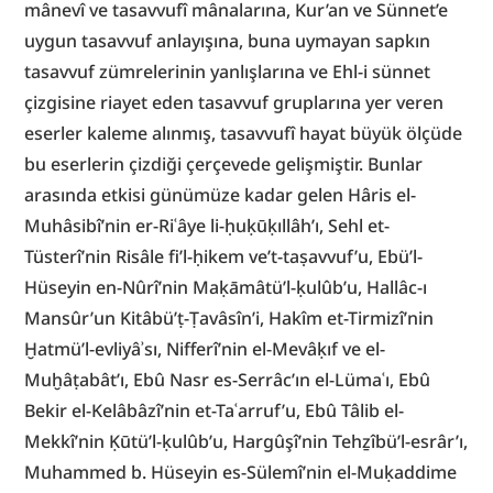
mânevî ve tasavvufî mânalarına, Kur’an ve Sünnet’e 
uygun tasavvuf anlayışına, buna uymayan sapkın 
tasavvuf zümrelerinin yanlışlarına ve Ehl-i sünnet 
çizgisine riayet eden tasavvuf gruplarına yer veren 
eserler kaleme alınmış, tasavvufî hayat büyük ölçüde 
bu eserlerin çizdiği çerçevede gelişmiştir. Bunlar 
arasında etkisi günümüze kadar gelen Hâris el-
Muhâsibî’nin er-Riʿâye li-ḥuḳūḳıllâh’ı, Sehl et-
Tüsterî’nin Risâle fi’l-ḥikem ve’t-taṣavvuf’u, Ebü’l-
Hüseyin en-Nûrî’nin Maḳāmâtü’l-ḳulûb’u, Hallâc-ı 
Mansûr’un Kitâbü’ṭ-Ṭavâsîn’i, Hakîm et-Tirmizî’nin 
Ḫatmü’l-evliyâʾsı, Nifferî’nin el-Mevâḳıf ve el-
Muḫâṭabât’ı, Ebû Nasr es-Serrâc’ın el-Lümaʿı, Ebû 
Bekir el-Kelâbâzî’nin et-Taʿarruf’u, Ebû Tâlib el-
Mekkî’nin Ḳūtü’l-ḳulûb’u, Hargûşî’nin Tehẕîbü’l-esrâr’ı, 
Muhammed b. Hüseyin es-Sülemî’nin el-Muḳaddime 