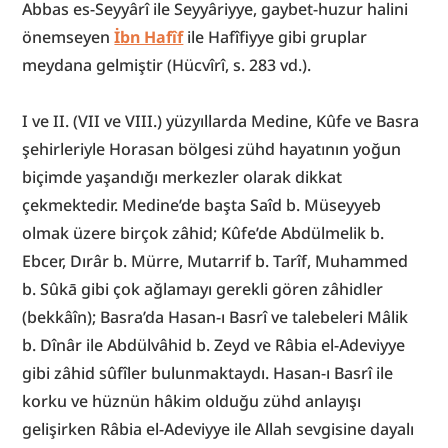
Abbas es-Seyyârî ile Seyyâriyye, gaybet-huzur halini 
önemseyen 
İbn Hafîf
 ile Hafîfiyye gibi gruplar 
meydana gelmiştir (Hücvîrî, s. 283 vd.).
I ve II. (VII ve VIII.) yüzyıllarda Medine, Kûfe ve Basra 
şehirleriyle Horasan bölgesi zühd hayatının yoğun 
biçimde yaşandığı merkezler olarak dikkat 
çekmektedir. Medine’de başta Saîd b. Müseyyeb 
olmak üzere birçok zâhid; Kûfe’de Abdülmelik b. 
Ebcer, Dırâr b. Mürre, Mutarrif b. Tarîf, Muhammed 
b. Sûkā gibi çok ağlamayı gerekli gören zâhidler 
(bekkâîn); Basra’da Hasan-ı Basrî ve talebeleri Mâlik 
b. Dînâr ile Abdülvâhid b. Zeyd ve Râbia el-Adeviyye 
gibi zâhid sûfîler bulunmaktaydı. Hasan-ı Basrî ile 
korku ve hüznün hâkim olduğu zühd anlayışı 
gelişirken Râbia el-Adeviyye ile Allah sevgisine dayalı 