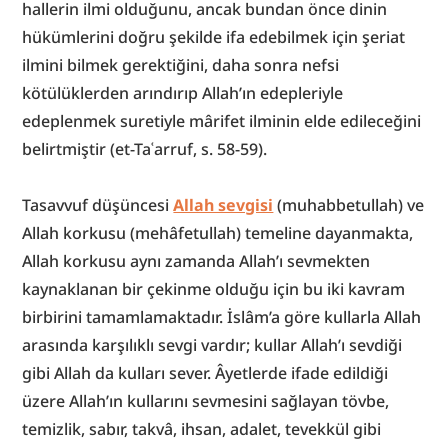
hallerin ilmi olduğunu, ancak bundan önce dinin 
hükümlerini doğru şekilde ifa edebilmek için şeriat 
ilmini bilmek gerektiğini, daha sonra nefsi 
kötülüklerden arındırıp Allah’ın edepleriyle 
edeplenmek suretiyle mârifet ilminin elde edileceğini 
belirtmiştir (et-Taʿarruf, s. 58-59).
Tasavvuf düşüncesi 
Allah sevgisi
 (muhabbetullah) ve 
Allah korkusu (mehâfetullah) temeline dayanmakta, 
Allah korkusu aynı zamanda Allah’ı sevmekten 
kaynaklanan bir çekinme olduğu için bu iki kavram 
birbirini tamamlamaktadır. İslâm’a göre kullarla Allah 
arasında karşılıklı sevgi vardır; kullar Allah’ı sevdiği 
gibi Allah da kulları sever. Âyetlerde ifade edildiği 
üzere Allah’ın kullarını sevmesini sağlayan tövbe, 
temizlik, sabır, takvâ, ihsan, adalet, tevekkül gibi 