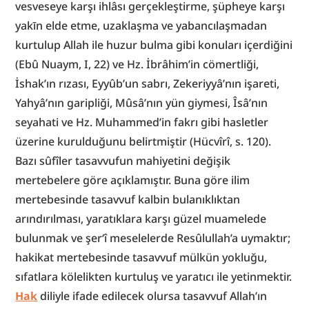
vesveseye karşı ihlâsı gerçekleştirme, şüpheye karşı 
yakīn elde etme, uzaklaşma ve yabancılaşmadan 
kurtulup Allah ile huzur bulma gibi konuları içerdiğini 
(Ebû Nuaym, I, 22) ve Hz. İbrâhim’in cömertliği, 
İshak’ın rızası, Eyyûb’un sabrı, Zekeriyyâ’nın işareti, 
Yahyâ’nın garipliği, Mûsâ’nın yün giymesi, Îsâ’nın 
seyahati ve Hz. Muhammed’in fakrı gibi hasletler 
üzerine kurulduğunu belirtmiştir (Hücvîrî, s. 120). 
Bazı sûfîler tasavvufun mahiyetini değişik 
mertebelere göre açıklamıştır. Buna göre ilim 
mertebesinde tasavvuf kalbin bulanıklıktan 
arındırılması, yaratıklara karşı güzel muamelede 
bulunmak ve şer‘î meselelerde Resûlullah’a uymaktır; 
hakikat mertebesinde tasavvuf mülkün yokluğu, 
sıfatlara kölelikten kurtuluş ve yaratıcı ile yetinmektir. 
Hak
 diliyle ifade edilecek olursa tasavvuf Allah’ın 