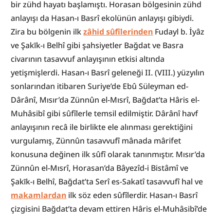
bir zühd hayatı başlamıştı. Horasan bölgesinin zühd 
anlayışı da Hasan-ı Basrî ekolünün anlayışı gibiydi. 
Zira bu bölgenin ilk 
zâhid sûfîlerinden
 Fudayl b. İyâz 
ve Şakīk-ı Belhî gibi şahsiyetler Bağdat ve Basra 
civarının tasavvuf anlayışının etkisi altında 
yetişmişlerdi. Hasan-ı Basrî geleneği II. (VIII.) yüzyılın 
sonlarından itibaren Suriye’de Ebû Süleyman ed-
Dârânî, Mısır’da Zünnûn el-Mısrî, Bağdat’ta Hâris el-
Muhâsibî gibi sûfîlerle temsil edilmiştir. Dârânî havf 
anlayışının recâ ile birlikte ele alınması gerektiğini 
vurgulamış, Zünnûn tasavvufî mânada mârifet 
konusuna değinen ilk sûfî olarak tanınmıştır. Mısır’da 
Zünnûn el-Mısrî, Horasan’da Bâyezîd-i Bistâmî ve 
Şakīk-ı Belhî, Bağdat’ta Serî es-Sakatî tasavvufî hal ve 
makamlardan
 ilk söz eden sûfîlerdir. Hasan-ı Basrî 
çizgisini Bağdat’ta devam ettiren Hâris el-Muhâsibî’de 