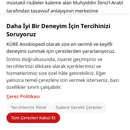
müstakil risâleler kaleme alan Muhyiddin İbnü’l-Arabî 
tarafından tasavvuf anlayışının merkezine 
yerleştirilmiştir. Kaynaklarda unvanları, yetkileri, 
Daha İyi Bir Deneyim İçin Tercihinizi
sayıları ve bulundukları yerlerle ilgili çeşitli bilgiler 
Soruyoruz
bulunan bu velîler arasında belli bir hiyerarşi vardır. 
En başta olana “kutub, kutbü’l-aktâb, gavs, gavs-ı 
KÜRE Ansiklopedi olarak size en verimli ve keyifli
deneyimi sunmak için çerezlerden yararlanıyoruz.
a‘zam” gibi isimler verilmektedir. Öte yandan kalbini 
İzniniz doğrultusunda, ziyaret geçmişiniz ve
mâsivâdan temizleyip Allah’a bağlayan sûfîlerin 
tercihlerinizi dikkate alarak içeriklerimizi ve
birtakım özel bilgilere ve hallere ulaştıklarına inanılır. 
hizmetlerimizi size özel hâle getirebiliriz. Eğer
Herkesin erişemeyeceği bu bilgilere “havas ilmi”, 
yalnızca temel çerezlere izin vermek isterseniz, bazı
buna sahip olan velîlere “havas”, en üstün olanlarına 
özellikler sınırlı çalışabilir.
“hâssü’l-havâs” denilmektedir. Bu hususta Zünnûn el-
Çerez Politikası
Mısrî, Gazzâlî, 
Sühreverdî el-Maktûl
, Muhyiddin 
Tercihlerimi Yönet
Sadece Gerekli Çerezler
İbnü’l-Arabî gibi sûfîler çeşitli eserler yazmıştır. Havas 
ilmi çerçevesinde tasavvuf geleneğinde harflerin 
Tüm Çerezleri Kabul Et
sırlarına dayalı hurûf ilminin ayrı bir yeri vardır. Bu 