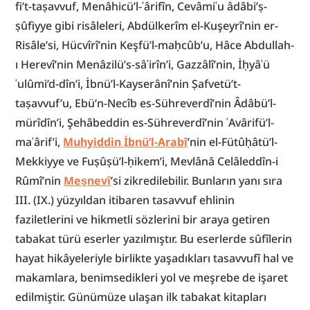
fi’t-taṣavvuf, Menâhicü’l-ʿârifîn, Cevâmiʿu âdâbi’ṣ-
ṣûfiyye gibi risâleleri, Abdülkerîm el-Kuşeyrî’nin er-
Risâle’si, Hücvîrî’nin Keşfü’l-maḥcûb’u, Hâce Abdullah-
ı Herevî’nin Menâzilü’s-sâʾirîn’i, Gazzâlî’nin, İḥyâʾü 
ʿulûmi’d-dîn’i, İbnü’l-Kayserânî’nin Ṣafvetü’t-
taṣavvuf’u, Ebü’n-Necîb es-Sühreverdî’nin Âdâbü’l-
mürîdîn’i, Şehâbeddin es-Sühreverdî’nin ʿAvârifü’l-
maʿârif’i, 
Muhyiddin İbnü’l-Arabî
’nin el-Fütûḥâtü’l-
Mekkiyye ve Fuṣûṣü’l-ḥikem’i, Mevlânâ Celâleddîn-i 
Rûmî’nin 
Mes̱nevî
’si zikredilebilir. Bunların yanı sıra 
III. (IX.) yüzyıldan itibaren tasavvuf ehlinin 
faziletlerini ve hikmetli sözlerini bir araya getiren 
tabakat türü eserler yazılmıştır. Bu eserlerde sûfîlerin 
hayat hikâyeleriyle birlikte yaşadıkları tasavvufî hal ve 
makamlara, benimsedikleri yol ve meşrebe de işaret 
edilmiştir. Günümüze ulaşan ilk tabakat kitapları 