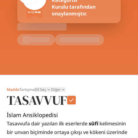
Kategorisi
Kurulu tarafından
onaylanmıştır.
Madde
Tartışma
Dil Seç
Diğer
TASAVVUF
İslam Ansiklopedisi
Tasavvufa dair yazılan ilk eserlerde 
sûfî
 kelimesinin 
bir unvan biçiminde ortaya çıkışı ve kökeni üzerinde 