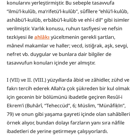
konularını yerleştirmiştir. Bu sebeple tasavvufa 
“ilmü’l-kulûb, ma‘rifetü’l-kulûb”, sûfîlere “ehlü’l-kulûb, 
ashâbü’l-kulûb, erbâbü’l-kulûb ve ehl-i dil” gibi isimler 
verilmiştir. Varlık konusu, ruhun tasfiyesi ve nefsin 
tezkiyesi ile 
ahlâkı
 yüceltmenin gerekli şartları, 
mânevî makamlar ve haller; vecd, istiğrak, aşk, sevgi, 
nefret vb. duygular ve bunlara dair bilgiler de 
tasavvufun konuları içinde yer almıştır.
I (VII) ve II. (VIII.) yüzyıllarda âbid ve zâhidler, zühd ve 
fakrı tercih ederek Allah’a çok şükreden bir kul olmak 
için gecenin bir bölümünü ibadetle geçiren Resûl-i 
Ekrem’i (Buhârî, “Teheccüd”, 6; Müslim, “Münâfiḳīn”, 
79) ve onun gibi yaşama gayreti içinde olan sahâbîleri 
örnek alıyor, bundan dolayı farzların yanı sıra nâfile 
ibadetleri de yerine getirmeye çalışıyorlardı. 