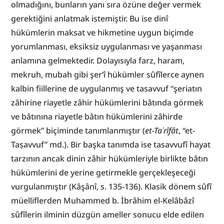
olmadığını, bunların yanı sıra özüne değer vermek 
gerektiğini anlatmak istemiştir. Bu ise dinî 
hükümlerin maksat ve hikmetine uygun biçimde 
yorumlanması, eksiksiz uygulanması ve yaşanması 
anlamına gelmektedir. Dolayısıyla farz, haram, 
mekruh, mubah gibi şer‘î hükümler sûfîlerce aynen 
kalbin fiillerine de uygulanmış ve tasavvuf “şeriatın 
zâhirine riayetle zâhir hükümlerini bâtında görmek 
ve bâtınına riayetle bâtın hükümlerini zâhirde 
görmek” biçiminde tanımlanmıştır (
et-Taʿrîfât
, “et-
Taṣavvuf” md.). Bir başka tanımda ise tasavvufî hayat 
tarzının ancak dinin zâhir hükümleriyle birlikte bâtın 
hükümlerini de yerine getirmekle gerçekleşeceği 
vurgulanmıştır (Kâşânî, s. 135-136). Klasik dönem sûfî 
müelliflerden Muhammed b. İbrâhim el-Kelâbâzî 
sûfîlerin ilminin düzgün ameller sonucu elde edilen 