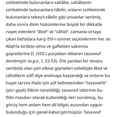
sohbetinde bulunanlara sahâbe, sahâbenin 
sohbetinde bulunanlara tâbiîn, onların sohbetinde 
bulunanlara tebeu’t-tâbiîn gibi unvanlar verilmiş, 
daha sonra dinin hükümlerine büyük bir dikkatle 
riayet edenlere “âbid” ve “zâhid”, zamanla ortaya 
çıkan bid‘atlara karşı Ehl-i sünnet seçkinlerinin her an 
Allah’la birlikte olma ve gafletten sakınma 
gayretlerine II. (VIII.) yüzyıldan itibaren tasavvuf 
denilmiştir (
a.g.e.
, I, 52-53). Öte yandan bir tevazu 
sembolü olan yün elbise giymeleri sebebiyle âbid ve 
zâhidlerin sûfî diye anılmaya başlandığı ve onların bu 
hayat tarzını ifade için sûf kelimesinden “tasavvefe” 
(yün giydi) fiilinin türetildiği, tasavvuf tabirinin bu 
fiilin masdarı olarak kullanıldığı ileri sürülmüş, bu 
görüş hem anlam hem dil bilgisi açısından uygun 
bulunduğu için genel kabul görmüştür. Tasavvuf 