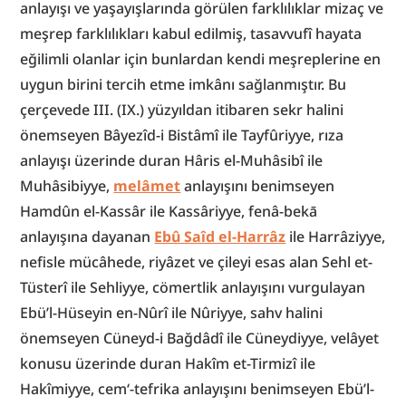
anlayışı ve yaşayışlarında görülen farklılıklar mizaç ve 
meşrep farklılıkları kabul edilmiş, tasavvufî hayata 
eğilimli olanlar için bunlardan kendi meşreplerine en 
uygun birini tercih etme imkânı sağlanmıştır. Bu 
çerçevede III. (IX.) yüzyıldan itibaren sekr halini 
önemseyen Bâyezîd-i Bistâmî ile Tayfûriyye, rıza 
anlayışı üzerinde duran Hâris el-Muhâsibî ile 
Muhâsibiyye, 
melâmet
 anlayışını benimseyen 
Hamdûn el-Kassâr ile Kassâriyye, fenâ-bekā 
anlayışına dayanan 
Ebû Saîd el-Harrâz
 ile Harrâziyye, 
nefisle mücâhede, riyâzet ve çileyi esas alan Sehl et-
Tüsterî ile Sehliyye, cömertlik anlayışını vurgulayan 
Ebü’l-Hüseyin en-Nûrî ile Nûriyye, sahv halini 
önemseyen Cüneyd-i Bağdâdî ile Cüneydiyye, velâyet 
konusu üzerinde duran Hakîm et-Tirmizî ile 
Hakîmiyye, cem‘-tefrika anlayışını benimseyen Ebü’l-