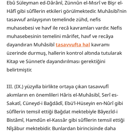
Ebû Süleyman ed-Dârânî, Zünnûn el-Mısrî ve Bişr el-
Hâfî gibi sûfîlerin etkileri görülmektedir. Muhâsibî’nin 
tasavvuf anlayışının temelinde zühd, nefis 
muhasebesi ve havf ile recâ kavramları vardır. Nefis 
muhasebesinin temelini mârifet, havf ve recâya 
dayandıran Muhâsibî 
tasavvufta hal
 kavramı 
üzerinde durmuş, hallerin kontrol altında tutularak 
Kitap ve Sünnet’e dayandırılması gerektiğini 
belirtmiştir.
III. (IX.) yüzyılla birlikte ortaya çıkan tasavvufî 
akımların en önemlileri Hâris el-Muhâsibî, Serî es-
Sakatî, Cüneyd-i Bağdâdî, Ebü’l-Hüseyin en-Nûrî gibi 
sûfîlerin temsil ettiği Bağdat mektebiyle Bâyezîd-i 
Bistâmî, Hamdûn el-Kassâr gibi sûfîlerin temsil ettiği 
Nîşâbur mektebidir. Bunlardan birincisinde daha 