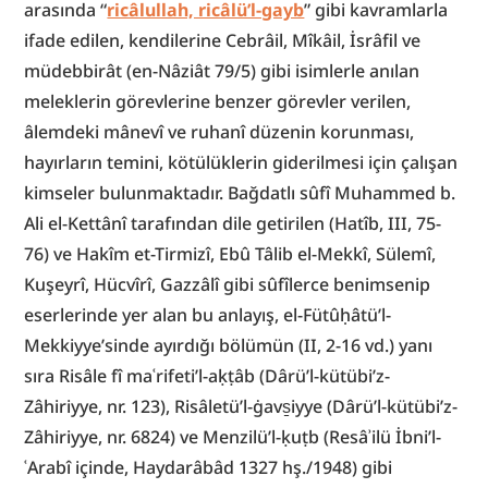
arasında “
ricâlullah, ricâlü’l-gayb
” gibi kavramlarla 
ifade edilen, kendilerine Cebrâil, Mîkâil, İsrâfil ve 
müdebbirât (en-Nâziât 79/5) gibi isimlerle anılan 
meleklerin görevlerine benzer görevler verilen, 
âlemdeki mânevî ve ruhanî düzenin korunması, 
hayırların temini, kötülüklerin giderilmesi için çalışan 
kimseler bulunmaktadır. Bağdatlı sûfî Muhammed b. 
Ali el-Kettânî tarafından dile getirilen (Hatîb, III, 75-
76) ve Hakîm et-Tirmizî, Ebû Tâlib el-Mekkî, Sülemî, 
Kuşeyrî, Hücvîrî, Gazzâlî gibi sûfîlerce benimsenip 
eserlerinde yer alan bu anlayış, el-Fütûḥâtü’l-
Mekkiyye’sinde ayırdığı bölümün (II, 2-16 vd.) yanı 
sıra Risâle fî maʿrifeti’l-aḳṭâb (Dârü’l-kütübi’z-
Zâhiriyye, nr. 123), Risâletü’l-ġavs̱iyye (Dârü’l-kütübi’z-
Zâhiriyye, nr. 6824) ve Menzilü’l-ḳuṭb (Resâʾilü İbni’l-
ʿArabî içinde, Haydarâbâd 1327 hş./1948) gibi 