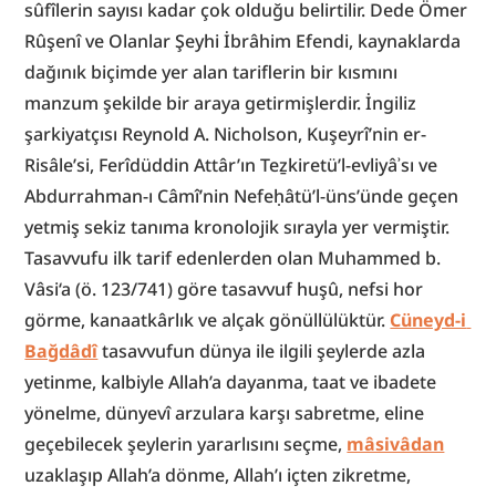
sûfîlerin sayısı kadar çok olduğu belirtilir. Dede Ömer 
Rûşenî ve Olanlar Şeyhi İbrâhim Efendi, kaynaklarda 
dağınık biçimde yer alan tariflerin bir kısmını 
manzum şekilde bir araya getirmişlerdir. İngiliz 
şarkiyatçısı Reynold A. Nicholson, Kuşeyrî’nin er-
Risâle’si, Ferîdüddin Attâr’ın Teẕkiretü’l-evliyâʾsı ve 
Abdurrahman-ı Câmî’nin Nefeḥâtü’l-üns’ünde geçen 
yetmiş sekiz tanıma kronolojik sırayla yer vermiştir. 
Tasavvufu ilk tarif edenlerden olan Muhammed b. 
Vâsi‘a (ö. 123/741) göre tasavvuf huşû, nefsi hor 
görme, kanaatkârlık ve alçak gönüllülüktür. 
Cüneyd-i 
Bağdâdî
 tasavvufun dünya ile ilgili şeylerde azla 
yetinme, kalbiyle Allah’a dayanma, taat ve ibadete 
yönelme, dünyevî arzulara karşı sabretme, eline 
geçebilecek şeylerin yararlısını seçme, 
mâsivâdan
uzaklaşıp Allah’a dönme, Allah’ı içten zikretme, 