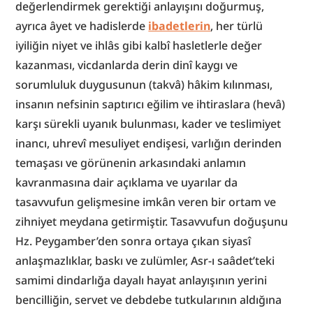
değerlendirmek gerektiği anlayışını doğurmuş, 
ayrıca âyet ve hadislerde 
ibadetlerin
, her türlü 
iyiliğin niyet ve ihlâs gibi kalbî hasletlerle değer 
kazanması, vicdanlarda derin dinî kaygı ve 
sorumluluk duygusunun (takvâ) hâkim kılınması, 
insanın nefsinin saptırıcı eğilim ve ihtiraslara (hevâ) 
karşı sürekli uyanık bulunması, kader ve teslimiyet 
inancı, uhrevî mesuliyet endişesi, varlığın derinden 
temaşası ve görünenin arkasındaki anlamın 
kavranmasına dair açıklama ve uyarılar da 
tasavvufun gelişmesine imkân veren bir ortam ve 
zihniyet meydana getirmiştir. Tasavvufun doğuşunu 
Hz. Peygamber’den sonra ortaya çıkan siyasî 
anlaşmazlıklar, baskı ve zulümler, Asr-ı saâdet’teki 
samimi dindarlığa dayalı hayat anlayışının yerini 
bencilliğin, servet ve debdebe tutkularının aldığına 