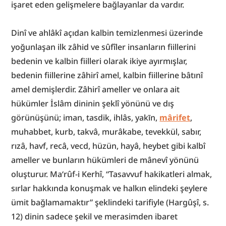
işaret eden gelişmelere bağlayanlar da vardır.
Dinî ve ahlâkî açıdan kalbin temizlenmesi üzerinde 
yoğunlaşan ilk zâhid ve sûfîler insanların fiillerini 
bedenin ve kalbin fiilleri olarak ikiye ayırmışlar, 
bedenin fiillerine zâhirî amel, kalbin fiillerine bâtınî 
amel demişlerdir. Zâhirî ameller ve onlara ait 
hükümler İslâm dininin şeklî yönünü ve dış 
görünüşünü; iman, tasdik, ihlâs, yakīn, 
mârifet
, 
muhabbet, kurb, takvâ, murâkabe, tevekkül, sabır, 
rızâ, havf, recâ, vecd, hüzün, hayâ, heybet gibi kalbî 
ameller ve bunların hükümleri de mânevî yönünü 
oluşturur. Ma‘rûf-i Kerhî, “Tasavvuf hakikatleri almak, 
sırlar hakkında konuşmak ve halkın elindeki şeylere 
ümit bağlamamaktır” şeklindeki tarifiyle (Hargûşî, s. 
12) dinin sadece şekil ve merasimden ibaret 