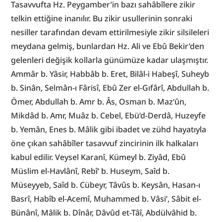
Tasavvufta Hz. Peygamber’in bazı sahâbîlere zikir 
telkin ettiğine inanılır. Bu zikir usullerinin sonraki 
nesiller tarafından devam ettirilmesiyle zikir silsileleri 
meydana gelmiş, bunlardan Hz. Ali ve Ebû Bekir’den 
gelenleri değişik kollarla günümüze kadar ulaşmıştır. 
Ammâr b. Yâsir, Habbâb b. Eret, Bilâl-i Habeşî, Suheyb 
b. Sinân, Selmân-ı Fârisî, Ebû Zer el-Gıfârî, Abdullah b. 
Ömer, Abdullah b. Amr b. Âs, Osman b. Maz‘ûn, 
Mikdâd b. Amr, Muâz b. Cebel, Ebü’d-Derdâ, Huzeyfe 
b. Yemân, Enes b. Mâlik gibi ibadet ve zühd hayatıyla 
öne çıkan sahâbîler tasavvuf zincirinin ilk halkaları 
kabul edilir. Veysel Karanî, Kümeyl b. Ziyâd, Ebû 
Müslim el-Havlânî, Rebî‘ b. Huseym, Saîd b. 
Müseyyeb, Saîd b. Cübeyr, Tâvûs b. Keysân, Hasan-ı 
Basrî, Habîb el-Acemî, Muhammed b. Vâsi‘, Sâbit el-
Bünânî, Mâlik b. Dînâr, Dâvûd et-Tâî, Abdülvâhid b. 