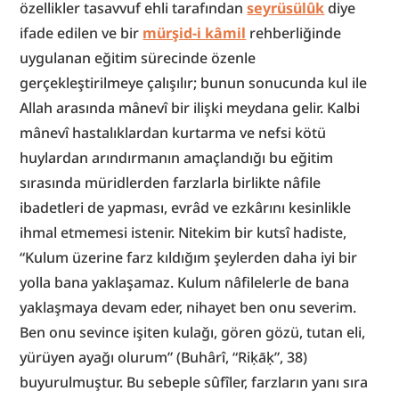
özellikler tasavvuf ehli tarafından 
seyrüsülûk
 diye 
ifade edilen ve bir 
mürşid-i kâmil
 rehberliğinde 
uygulanan eğitim sürecinde özenle 
gerçekleştirilmeye çalışılır; bunun sonucunda kul ile 
Allah arasında mânevî bir ilişki meydana gelir. Kalbi 
mânevî hastalıklardan kurtarma ve nefsi kötü 
huylardan arındırmanın amaçlandığı bu eğitim 
sırasında müridlerden farzlarla birlikte nâfile 
ibadetleri de yapması, evrâd ve ezkârını kesinlikle 
ihmal etmemesi istenir. Nitekim bir kutsî hadiste, 
“Kulum üzerine farz kıldığım şeylerden daha iyi bir 
yolla bana yaklaşamaz. Kulum nâfilelerle de bana 
yaklaşmaya devam eder, nihayet ben onu severim. 
Ben onu sevince işiten kulağı, gören gözü, tutan eli, 
yürüyen ayağı olurum” (Buhârî, “Riḳāḳ”, 38) 
buyurulmuştur. Bu sebeple sûfîler, farzların yanı sıra 