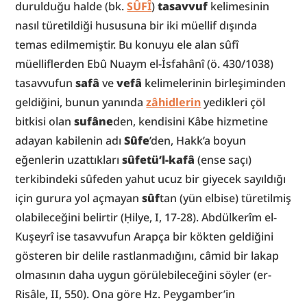
durulduğu halde (bk. 
SÛFÎ
) 
tasavvuf
 kelimesinin 
nasıl türetildiği hususuna bir iki müellif dışında 
temas edilmemiştir. Bu konuyu ele alan sûfî 
müelliflerden Ebû Nuaym el-İsfahânî (ö. 430/1038) 
tasavvufun 
safâ
 ve 
vefâ
 kelimelerinin birleşiminden 
geldiğini, bunun yanında 
zâhidlerin
 yedikleri çöl 
bitkisi olan 
sufâne
den, kendisini Kâbe hizmetine 
adayan kabilenin adı 
Sûfe
’den, Hakk’a boyun 
eğenlerin uzattıkları 
sûfetü’l-kafâ
 (ense saçı) 
terkibindeki sûfeden yahut ucuz bir giyecek sayıldığı 
için gurura yol açmayan 
sûf
tan (yün elbise) türetilmiş 
olabileceğini belirtir (Ḥilye, I, 17-28). Abdülkerîm el-
Kuşeyrî ise tasavvufun Arapça bir kökten geldiğini 
gösteren bir delile rastlanmadığını, câmid bir lakap 
olmasının daha uygun görülebileceğini söyler (er-
Risâle, II, 550). Ona göre Hz. Peygamber’in 