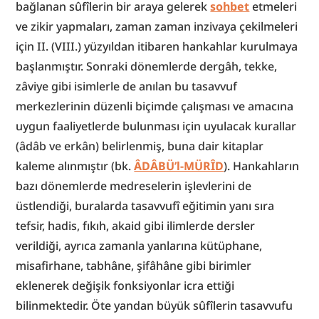
bağlanan sûfîlerin bir araya gelerek 
sohbet
 etmeleri 
ve zikir yapmaları, zaman zaman inzivaya çekilmeleri 
için II. (VIII.) yüzyıldan itibaren hankahlar kurulmaya 
başlanmıştır. Sonraki dönemlerde dergâh, tekke, 
zâviye gibi isimlerle de anılan bu tasavvuf 
merkezlerinin düzenli biçimde çalışması ve amacına 
uygun faaliyetlerde bulunması için uyulacak kurallar 
(âdâb ve erkân) belirlenmiş, buna dair kitaplar 
kaleme alınmıştır (bk. 
ÂDÂBÜ’l-MÜRÎD
). Hankahların 
bazı dönemlerde medreselerin işlevlerini de 
üstlendiği, buralarda tasavvufî eğitimin yanı sıra 
tefsir, hadis, fıkıh, akaid gibi ilimlerde dersler 
verildiği, ayrıca zamanla yanlarına kütüphane, 
misafirhane, tabhâne, şifâhâne gibi birimler 
eklenerek değişik fonksiyonlar icra ettiği 
bilinmektedir. Öte yandan büyük sûfîlerin tasavvufu 