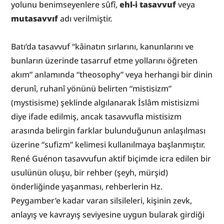
yolunu benimseyenlere sûfî, 
ehl-i tasavvuf
 veya 
mutasavvıf
 adı verilmiştir.
Batı’da tasavvuf “kâinatın sırlarını, kanunlarını ve 
bunların üzerinde tasarruf etme yollarını öğreten 
akım” anlamında “theosophy” veya herhangi bir dinin 
derunî, ruhanî yönünü belirten “mistisizm” 
(mystisisme) şeklinde algılanarak İslâm mistisizmi 
diye ifade edilmiş, ancak tasavvufla mistisizm 
arasında belirgin farklar bulunduğunun anlaşılması 
üzerine “sufizm” kelimesi kullanılmaya başlanmıştır. 
René Guénon tasavvufun aktif biçimde icra edilen bir 
usulünün oluşu, bir rehber (şeyh, mürşid) 
önderliğinde yaşanması, rehberlerin Hz. 
Peygamber’e kadar varan silsileleri, kişinin zevk, 
anlayış ve kavrayış seviyesine uygun bularak girdiği 