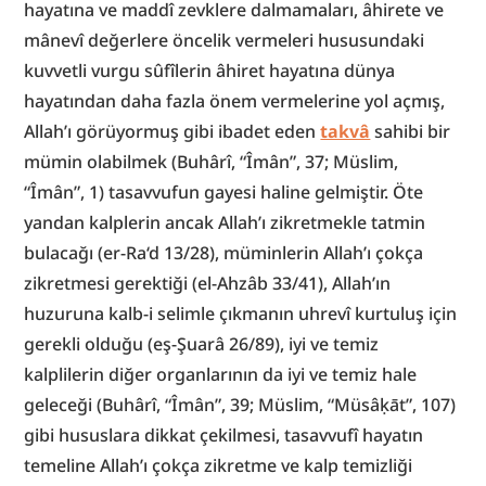
hayatına ve maddî zevklere dalmamaları, âhirete ve 
mânevî değerlere öncelik vermeleri hususundaki 
kuvvetli vurgu sûfîlerin âhiret hayatına dünya 
hayatından daha fazla önem vermelerine yol açmış, 
Allah’ı görüyormuş gibi ibadet eden 
takvâ
 sahibi bir 
mümin olabilmek (Buhârî, “Îmân”, 37; Müslim, 
“Îmân”, 1) tasavvufun gayesi haline gelmiştir. Öte 
yandan kalplerin ancak Allah’ı zikretmekle tatmin 
bulacağı (er-Ra‘d 13/28), müminlerin Allah’ı çokça 
zikretmesi gerektiği (el-Ahzâb 33/41), Allah’ın 
huzuruna kalb-i selimle çıkmanın uhrevî kurtuluş için 
gerekli olduğu (eş-Şuarâ 26/89), iyi ve temiz 
kalplilerin diğer organlarının da iyi ve temiz hale 
geleceği (Buhârî, “Îmân”, 39; Müslim, “Müsâḳāt”, 107) 
gibi hususlara dikkat çekilmesi, tasavvufî hayatın 
temeline Allah’ı çokça zikretme ve kalp temizliği 