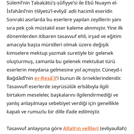
Sülemî’nin Ṭabaḳātü’ṣ-ṣûfiyye’si ile Ebû Nuaym el-
İsfahânî’nin Ḥilyetü’l-evliyâʾ adlı hacimli eseridir. 
Sonraki asırlarda bu eserlere yapılan zeyillerin yanı 
sıra pek çok müstakil eser kaleme alınmıştır. Yine ilk 
dönemlerden itibaren tasavvuf ehli, irşad ve eğitim 
amacıyla başta müridleri olmak üzere değişik 
kimselere mektup yazmak suretiyle bir gelenek 
oluşturmuş, zamanla bu gelenek mektubat türü 
eserlerin meydana gelmesine yol açmıştır. Cüneyd-i 
Bağdâdî’nin 
er-Resâʾil
’i bunun ilk örneklerindendir. 
Tasavvufî eserlerde seyrüsülûk erbâbıyla ilgili 
birtakım meseleler, başkalarını ilgilendirmediği ve 
yanlış anlaşılmaya sebebiyet verdiği için genellikle 
kapalı ve rumuzlu bir dille ifade edilmiştir.
Tasavvuf anlayışına göre 
Allah’ın velîleri
 (evliyaullah) 