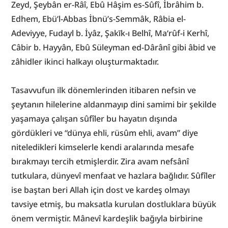
Zeyd, Şeybân er-Râî, Ebû Hâşim es-Sûfî, İbrâhim b. 
Edhem, Ebü’l-Abbas İbnü’s-Semmâk, Râbia el-
Adeviyye, Fudayl b. İyâz, Şakīk-ı Belhî, Ma‘rûf-i Kerhî, 
Câbir b. Hayyân, Ebû Süleyman ed-Dârânî gibi âbid ve 
zâhidler ikinci halkayı oluşturmaktadır.
Tasavvufun ilk dönemlerinden itibaren nefsin ve 
şeytanın hilelerine aldanmayıp dini samimi bir şekilde 
yaşamaya çalışan sûfîler bu hayatın dışında 
gördükleri ve “dünya ehli, rüsûm ehli, avam” diye 
niteledikleri kimselerle kendi aralarında mesafe 
bırakmayı tercih etmişlerdir. Zira avam nefsânî 
tutkulara, dünyevî menfaat ve hazlara bağlıdır. Sûfîler 
ise baştan beri Allah için dost ve kardeş olmayı 
tavsiye etmiş, bu maksatla kurulan dostluklara büyük 
önem vermiştir. Mânevî kardeşlik bağıyla birbirine 