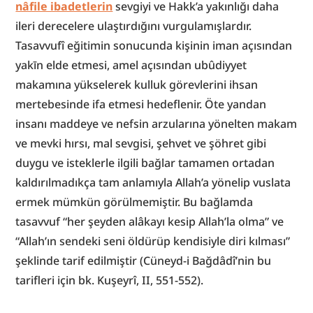
nâfile ibadetlerin
 sevgiyi ve Hakk’a yakınlığı daha 
ileri derecelere ulaştırdığını vurgulamışlardır. 
Tasavvufî eğitimin sonucunda kişinin iman açısından 
yakīn elde etmesi, amel açısından ubûdiyyet 
makamına yükselerek kulluk görevlerini ihsan 
mertebesinde ifa etmesi hedeflenir. Öte yandan 
insanı maddeye ve nefsin arzularına yönelten makam 
ve mevki hırsı, mal sevgisi, şehvet ve şöhret gibi 
duygu ve isteklerle ilgili bağlar tamamen ortadan 
kaldırılmadıkça tam anlamıyla Allah’a yönelip vuslata 
ermek mümkün görülmemiştir. Bu bağlamda 
tasavvuf “her şeyden alâkayı kesip Allah’la olma” ve 
“Allah’ın sendeki seni öldürüp kendisiyle diri kılması” 
şeklinde tarif edilmiştir (Cüneyd-i Bağdâdî’nin bu 
tarifleri için bk. Kuşeyrî, II, 551-552).