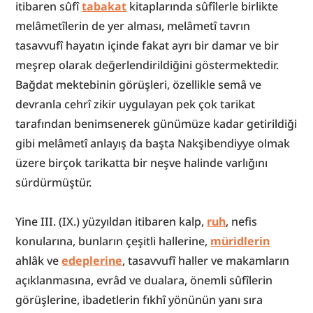
itibaren sûfî 
tabakat
 kitaplarında sûfîlerle birlikte 
melâmetîlerin de yer alması, melâmetî tavrın 
tasavvufî hayatın içinde fakat ayrı bir damar ve bir 
meşrep olarak değerlendirildiğini göstermektedir. 
Bağdat mektebinin görüşleri, özellikle semâ ve 
devranla cehrî zikir uygulayan pek çok tarikat 
tarafından benimsenerek günümüze kadar getirildiği 
gibi melâmetî anlayış da başta Nakşibendiyye olmak 
üzere birçok tarikatta bir neşve halinde varlığını 
sürdürmüştür.
Yine III. (IX.) yüzyıldan itibaren kalp, 
ruh
, nefis 
konularına, bunların çeşitli hallerine, 
müridlerin
ahlâk ve 
edeplerine
, tasavvufî haller ve makamların 
açıklanmasına, evrâd ve dualara, önemli sûfîlerin 
görüşlerine, ibadetlerin fıkhî yönünün yanı sıra 