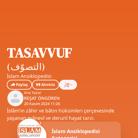
TASAVVUF
(
التصوّف
)
İslam Ansiklopedisi
Paylaş
Alıntıla
Ana Yazar
REŞAT ÖNGÖREN
20 Kasım 2024 11:26
İslâm’ın zâhir ve bâtın hükümleri çerçevesinde
yaşanan mânevî ve derunî hayat tarzı.
İslam Ansiklopedisi