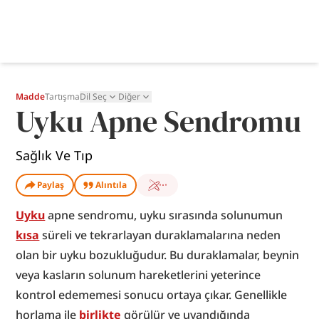
Madde
Tartışma
Dil Seç
Diğer
Uyku Apne Sendromu
Sağlık Ve Tıp
Paylaş
Alıntıla
Uyku
 apne sendromu, uyku sırasında solunumun 
kısa
 süreli ve tekrarlayan duraklamalarına neden 
olan bir uyku bozukluğudur. Bu duraklamalar, beynin 
veya kasların solunum hareketlerini yeterince 
kontrol edememesi sonucu ortaya çıkar. Genellikle 
horlama ile 
birlikte
 görülür ve uyandığında 