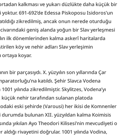
ortadan kalkması ve yukarı düzlükte daha küçük bir 
 yoktur. 691-692’de Edessa Piskoposu Isidoros’un 
katıldığı zikredilmiş, ancak onun nerede oturduğu 
n civarındaki geniş alanda yoğun bir Slav yerleşmesi 
ılın ilk dönemlerinden kalma askerî haritalarda 
rilen köy ve nehir adları Slav yerleşimin 
 ortaya koyar.
ının bir parçasıydı. X. yüzyılın son yıllarında Çar 
paratorluğu’na katıldı. Şehir Slavca Vodena 
 1001 yılında zikredilmiştir. Skylitzes, Vodena’yı 
k küçük nehir tarafından sulanan platoda 
odaki eski şehirde (Varousi) her ikisi de Komnenler 
yi durumda bulunan XII. yüzyıldan kalma Koimisis 
asında yıkılan Ayo Theodori Kilisesi’nin mevcudiyeti o 
aldığı rivayetini doğrular. 1001 yılında Vodina, 