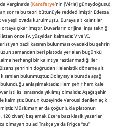
ında Vergina’da (
Karaferye
’nin [Véria] güneydoğusu) 
dan sonra bu teori bütünüyle reddedilmiştir. Edessa 
k ve yeşil ovada kurulmuştu. Buraya ait kalıntılar 
rtaya çıkarılmıştır. Duvarların orijinal inşa tekniği 
âttan önce IV. yüzyıldan kalmadır. V ve VI. 
ıristiyan bazilikasının bulunması ovadaki bu şehrin 
e, uzun zamandan beri platoda yer alan bugünkü 
ma herhangi bir kalıntıya rastlanmadığı ileri 
 Bizans şehrinin doğrudan Helenistik döneme ait 
 kısımları bulunmuştur. Dolayısıyla burada aşağı 
) bulunduğu anlaşılmaktadır. Hem şehir hem kale 
r istilâsı sırasında yıkılmış olmalıdır. Aşağı şehir 
le kalmıştır. Bunun kuzeyinde Varousi denilen açık 
tmiştir. Müslümanlar da çoğunlukla platonun 
ö. 120 civarı) başlamak üzere bazı klasik yazarlar 
ca olmayan bu ad Trakça ya da Frigce “su” 