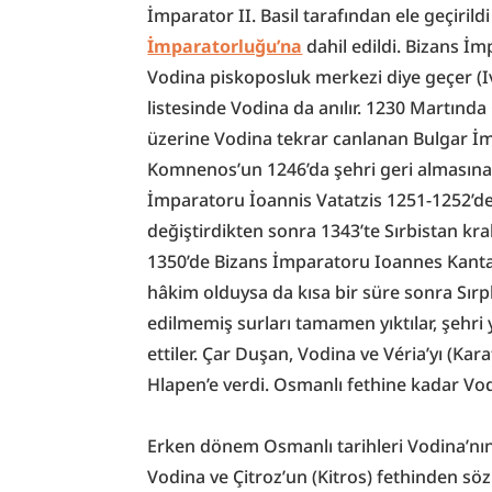
İmparator II. Basil tarafından ele geçirildi
İmparatorluğu’na
 dahil edildi. Bizans İ
Vodina piskoposluk merkezi diye geçer (Iva
listesinde Vodina da anılır. 1230 Martında
üzerine Vodina tekrar canlanan Bulgar İm
Komnenos’un 1246’da şehri geri almasına k
İmparatoru İoannis Vatatzis 1251-1252’de V
değiştirdikten sonra 1343’te Sırbistan kra
1350’de Bizans İmparatoru Ioannes Kantaku
hâkim olduysa da kısa bir süre sonra Sırpla
edilmemiş surları tamamen yıktılar, şehri 
ettiler. Çar Duşan, Vodina ve Véria’yı (Kara
Hlapen’e verdi. Osmanlı fethine kadar Vod
Erken dönem Osmanlı tarihleri Vodina’nın fet
Vodina ve Çitroz’un (Kitros) fethinden s