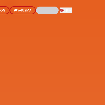
TR
LOG
YARIŞMA