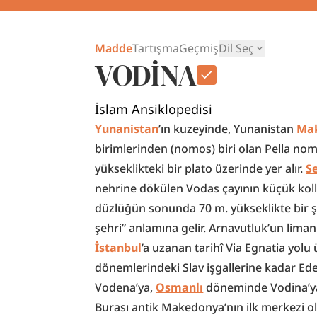
Madde
Tartışma
Geçmiş
Dil Seç
VODİNA
İslam Ansiklopedisi
Yunanistan
’ın kuzeyinde, Yunanistan 
Ma
birimlerinden (nomos) biri olan Pella no
yükseklikteki bir plato üzerinde yer alır. 
S
nehrine dökülen Vodas çayının küçük kolla
düzlüğün sonunda 70 m. yükseklikte bir şe
İstanbul
’a uzanan tarihî Via Egnatia yolu 
dönemlerindeki Slav işgallerine kadar Edes
Vodena’ya, 
Osmanlı
 döneminde Vodina’ya 
Burası antik Makedonya’nın ilk merkezi o