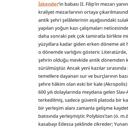
İskender
’in babası II. Filip’in mezarı yan
kraliyet mezarlarının ortaya çıkarılmasın
antik şehri şelâlelerinin aşağısındaki sula
yapılan yoğun kazı çalışmaları neticesinde o
daha sonraki pek çok tamiratla birlikte mil
yüzyıllara kadar giden erken döneme ait h
o dönemde varlığını gösterir. Literatürd
şehrin olduğu mevkide antik dönemden kal
sürülmüştür. Ancak yeni kazılar sırasında
temellere dayanan sur ve burçlarının bazı
şehre hâkim olan eski bir kale (Akropolis
600 yılı dolaylarında meydana gelen Slav-Ava
terkedilmiş, sadece güvenli platoda bir ka
bir yerleşim alanı zamanla gelişme kayde
batısında yerleşmiştir. Polybios’tan (ö. m.
kasabayı Edessa şeklinde zikreder; Yunan