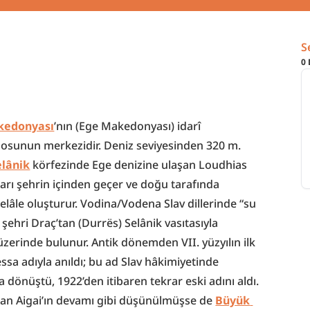
S
0
kedonyası
’nın (Ege Makedonyası) idarî 
mosunun merkezidir. Deniz seviyesinden 320 m. 
elânik
 körfezinde Ege denizine ulaşan Loudhias 
rı şehrin içinden geçer ve doğu tarafında 
lâle oluşturur. Vodina/Vodena Slav dillerinde “su 
şehri” anlamına gelir. Arnavutluk’un liman şehri Draç’tan (Durrës) Selânik vasıtasıyla 
üzerinde bulunur. Antik dönemden VII. yüzyılın ilk 
sa adıyla anıldı; bu ad Slav hâkimiyetinde 
dönüştü, 1922’den itibaren tekrar eski adını aldı. 
lan Aigai’ın devamı gibi düşünülmüşse de 
Büyük 