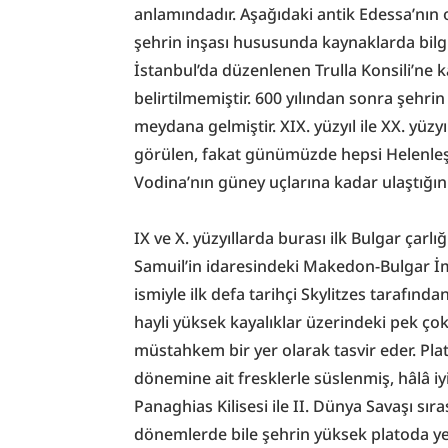
anlamındadır. Aşağıdaki antik Edessa’nın 
şehrin inşası hususunda kaynaklarda bilgi
İstanbul’da düzenlenen Trulla Konsili’ne 
belirtilmemiştir. 600 yılından sonra şehri
meydana gelmiştir. XIX. yüzyıl ile XX. yüzy
görülen, fakat günümüzde hepsi Helenleşti
Vodina’nın güney uçlarına kadar ulaştığını
IX ve X. yüzyıllarda burası ilk Bulgar çarlığ
Samuil’in idaresindeki Makedon-Bulgar İm
ismiyle ilk defa tarihçi Skylitzes tarafından
hayli yüksek kayalıklar üzerindeki pek ço
müstahkem bir yer olarak tasvir eder. Plat
dönemine ait fresklerle süslenmiş, hâlâ i
Panaghias Kilisesi ile II. Dünya Savaşı sır
dönemlerde bile şehrin yüksek platoda yer 