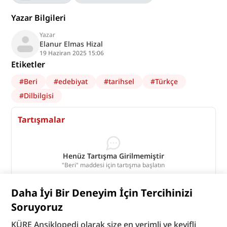
Yazar Bilgileri
Yazar
Elanur Elmas Hizal
19 Haziran 2025 15:06
Etiketler
#
Beri
#
edebiyat
#
tarihsel
#
Türkçe
#
Dilbilgisi
Tartışmalar
Henüz Tartışma Girilmemiştir
"Beri" maddesi için tartışma başlatın
Tartışmaları Görüntüle
Daha İyi Bir Deneyim İçin Tercihinizi
Bu madde yapay zeka desteği ile üretilmiştir.
Soruyoruz
KÜRE Ansiklopedi olarak size en verimli ve keyifli