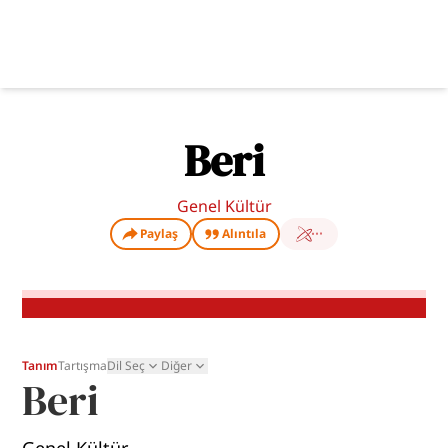
Beri
Genel Kültür
Paylaş
Alıntıla
Tanım
Tartışma
Dil Seç
Diğer
Beri