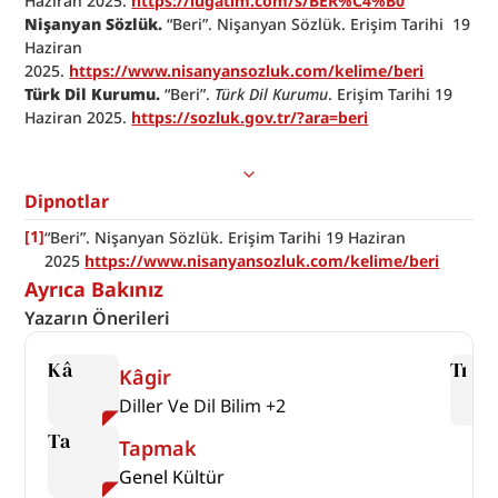
Haziran 2025. 
https://lugatim.com/s/BER%C4%B0
Nişanyan Sözlük. 
“Beri”. Nişanyan Sözlük. Erişim Tarihi  19 
Haziran 
2025. 
https://www.nisanyansozluk.com/kelime/beri
Türk Dil Kurumu.
 “Beri”. 
Türk Dil Kurumu
. Erişim Tarihi 19 
Haziran 2025. 
https://sozluk.gov.tr/?ara=beri
Dipnotlar
[
1
]
“Beri”. Nişanyan Sözlük. Erişim Tarihi 19 Haziran 
2025 
https://www.nisanyansozluk.com/kelime/beri
Ayrıca Bakınız
Yazarın Önerileri
Kâ
Tı
Kâgir
Diller Ve Dil Bilim
+
2
Ta
Tapmak
Genel Kültür