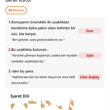
Genel Kültür
Alıntıla
1
.
Konuşanın önündeki iki uzaklıktan
kendisine daha yakın olanı belirten bir
İsim
söz, öte karşıtı.
"
Beri gelsene, sana göstereceklerim var.
"
2
.
Bu uzaklıkta bulunan.
Sıfat
"
Karanlık çökmeye başlamıştı, sadece beri kıyıdaki
sandallar seçilebiliyordu.
"
3
.
-den bu yana.
Edat-Bağlaç
"
Haftalardan beri bu kitabı okuyorum ama hâlâ
bitiremedim.
"
İşaret Dili