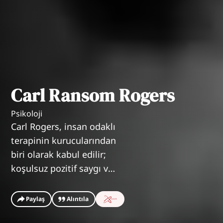
Carl Ransom Rogers
Psikoloji
Carl Rogers, insan odaklı
terapinin kurucularından
biri olarak kabul edilir;
koşulsuz pozitif saygı ve
kişisel gelişim
kavramlarını temel alan
Paylaş
Alıntıla
yaklaşımı, psikoterapi