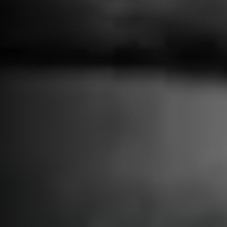
uygulamaları üzerinde
önemli bir etki yaratmış
ve psikolojide insancıl
yaklaşımın gelişimine
katkı sağlamıştır.