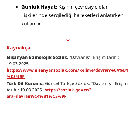
Günlük Hayat:
 Kişinin çevresiyle olan 
ilişkilerinde sergilediği hareketleri anlatırken 
kullanılır.
Kaynakça
Nişanyan Etimolojik Sözlük.
 “Davranış”. Erişim tarihi: 
19.03.2025. 
https://www.nisanyansozluk.com/kelime/davran%C4%B1
%C5%9F
Türk Dil Kurumu. 
Güncel Türkçe Sözlük. “Davranış”. Erişim 
tarihi: 19.03.2025. 
https://sozluk.gov.tr/?
ara=davran%C4%B1%C5%9F