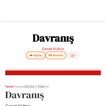
Davranış
Genel Kültür
Paylaş
Alıntıla
Tanım
Tartışma
Dil Seç
Diğer
Davranış