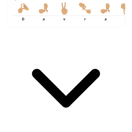
D
a
v
r
a
n