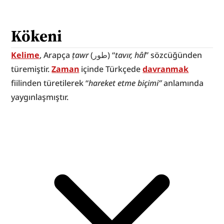
Kökeni
Kelime
, Arapça 
ṭawr
 (طور) “
tavır, hâl
” sözcüğünden 
türemiştir. 
Zaman
 içinde Türkçede 
davranmak
fiilinden türetilerek “
hareket etme biçimi”
 anlamında 
yaygınlaşmıştır.