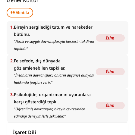
Genel Kültür
Alıntıla
1
.
Bireyin sergilediği tutum ve hareketler
bütünü.
İsim
"
Nazik ve saygılı davranışlarıyla herkesin takdirini
topladı.
"
2
.
Felsefede, dış dünyada
gözlemlenebilen tepkiler.
İsim
"
İnsanların davranışları, onların düşünce dünyası
hakkında ipuçları verir.
"
3
.
Psikolojide, organizmanın uyaranlara
karşı gösterdiği tepki.
İsim
"
Öğrenilmiş davranışlar, bireyin çevresinden
edindiği deneyimlerle şekillenir.
"
İşaret Dili