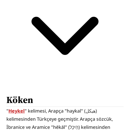
Köken
"
Heykel
" kelimesi, Arapça "haykal" (هيكل) 
kelimesinden Türkçeye geçmiştir. Arapça sözcük, 
İbranice ve Aramice "hēkāl" (הֵיכָל) kelimesinden 