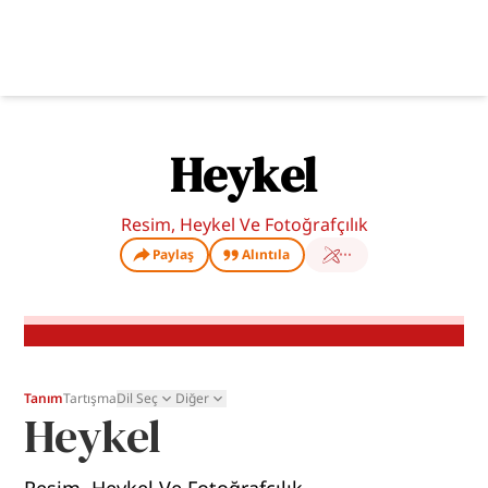
Heykel
Resim, Heykel Ve Fotoğrafçılık
Paylaş
Alıntıla
Tanım
Tartışma
Dil Seç
Diğer
Heykel