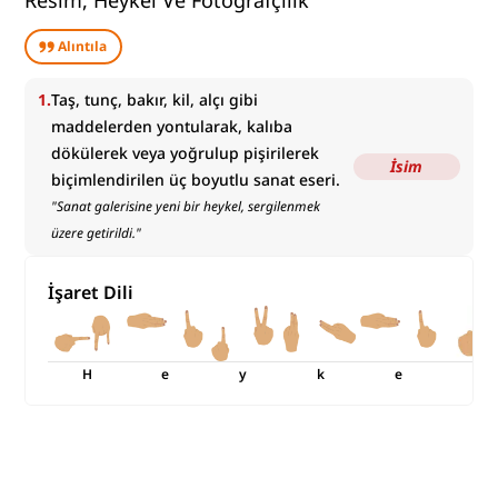
Resim, Heykel Ve Fotoğrafçılık
Alıntıla
1
.
Taş, tunç, bakır, kil, alçı gibi
maddelerden yontularak, kalıba
dökülerek veya yoğrulup pişirilerek
İsim
biçimlendirilen üç boyutlu sanat eseri.
"
Sanat galerisine yeni bir heykel, sergilenmek
üzere getirildi.
"
İşaret Dili
H
e
y
k
e
l