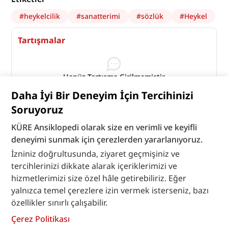
#
heykelcilik
#
sanatterimi
#
sözlük
#
Heykel
Tartışmalar
Henüz Tartışma Girilmemiştir
"Heykel" maddesi için tartışma başlatın
Daha İyi Bir Deneyim İçin Tercihinizi
Tartışmaları Görüntüle
Soruyoruz
KÜRE Ansiklopedi olarak size en verimli ve keyifli
deneyimi sunmak için çerezlerden yararlanıyoruz.
İzniniz doğrultusunda, ziyaret geçmişiniz ve
tercihlerinizi dikkate alarak içeriklerimizi ve
hizmetlerimizi size özel hâle getirebiliriz. Eğer
yalnızca temel çerezlere izin vermek isterseniz, bazı
özellikler sınırlı çalışabilir.
Çerez Politikası