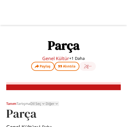
Parça
Genel Kültür
+
1
Daha
Paylaş
Alıntıla
Tanım
Tartışma
Dil Seç
Diğer
Parça
+
1
Daha