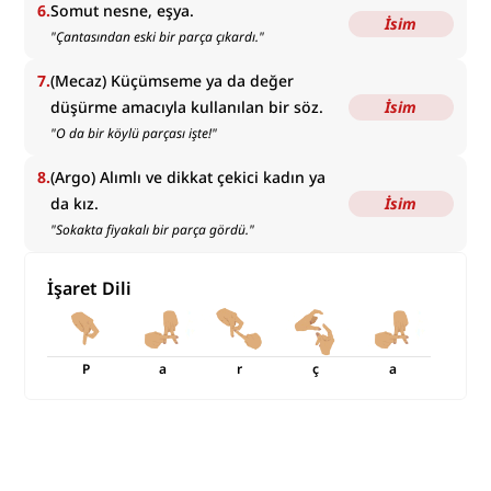
6
.
Somut nesne, eşya.
İsim
"
Çantasından eski bir parça çıkardı.
"
7
.
(Mecaz) Küçümseme ya da değer
düşürme amacıyla kullanılan bir söz.
İsim
"
O da bir köylü parçası işte!
"
8
.
(Argo) Alımlı ve dikkat çekici kadın ya
da kız.
İsim
"
Sokakta fiyakalı bir parça gördü.
"
İşaret Dili
P
a
r
ç
a