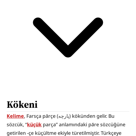
Kökeni
Kelime
, Farsça pārçe (پارچه) kökünden gelir. Bu 
sözcük, “
küçük
 parça” anlamındaki pāre sözcüğüne 
getirilen -çe küçültme ekiyle türetilmiştir. Türkçeye 