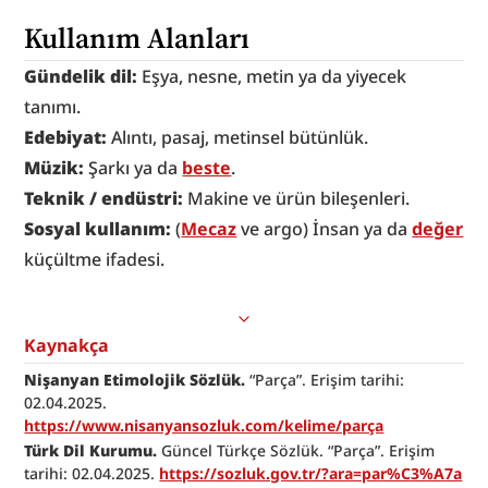
Kullanım Alanları
Gündelik dil:
 Eşya, nesne, metin ya da yiyecek 
tanımı.
Edebiyat:
 Alıntı, pasaj, metinsel bütünlük.
Müzik:
 Şarkı ya da 
beste
.
Teknik / endüstri:
 Makine ve ürün bileşenleri.
Sosyal kullanım: 
(
Mecaz
 ve argo) İnsan ya da 
değer
küçültme ifadesi.
Kaynakça
Nişanyan Etimolojik Sözlük.
 “Parça”. Erişim tarihi: 
02.04.2025. 
https://www.nisanyansozluk.com/kelime/parça
Türk Dil Kurumu. 
Güncel Türkçe Sözlük. “Parça”. Erişim 
tarihi: 02.04.2025. 
https://sozluk.gov.tr/?ara=par%C3%A7a