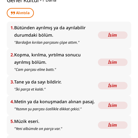
Genel Kültür
Alıntıla
1
.
Bütünden ayrılmış ya da ayrılabilir
durumdaki bölüm.
İsim
"
Bardağın kırılan parçasını çöpe attım.
"
2
.
Kopma, kırılma, yırtılma sonucu
ayrılmış bölüm.
İsim
"
Cam parçası eline battı.
"
3
.
Tane ya da sayı bildirir.
İsim
"
İki parça et kaldı.
"
4
.
Metin ya da konuşmadan alınan pasaj.
İsim
"
Yazının şu parçası özellikle dikkat çekici.
"
5
.
Müzik eseri.
İsim
"
Yeni albümde on parça var.
"