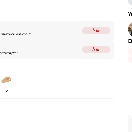
Y
İsim
müzikleri dinlerdi.
"
E
İsim
parçasıydı.
"
o