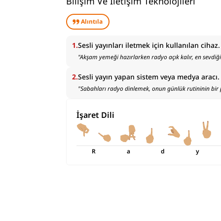
Bilişim Ve İletişim Teknolojileri
Alıntıla
1
.
Sesli yayınları iletmek için kullanılan cihaz.
"
Akşam yemeği hazırlarken radyo açık kalır, en sevdiği 
2
.
Sesli yayın yapan sistem veya medya aracı.
"
Sabahları radyo dinlemek, onun günlük rutininin bir 
İşaret Dili
R
a
d
y