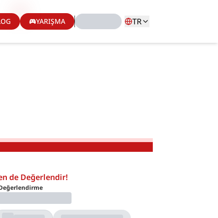
TR
LOG
YARIŞMA
en de Değerlendir!
Değerlendirme