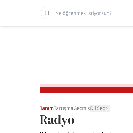
Tanım
Tartışma
Geçmiş
Dil Seç
Radyo