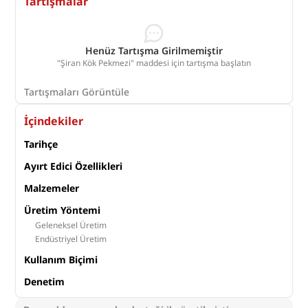
Tartışmalar
#
Geleneksel Üretim
#
Mahrec işareti
#
ŞEKERPANCARI
#
coğrafiişaret
#
TarımEkonomisi
#
şeker pancarı
Henüz Tartışma Girilmemiştir
"Şiran Kök Pekmezi" maddesi için tartışma başlatın
#
Gümüşhane
Tartışmaları Görüntüle
İçindekiler
Tarihçe
Ayırt Edici Özellikleri
Malzemeler
Üretim Yöntemi
Geleneksel Üretim
Endüstriyel Üretim
Kullanım Biçimi
Denetim