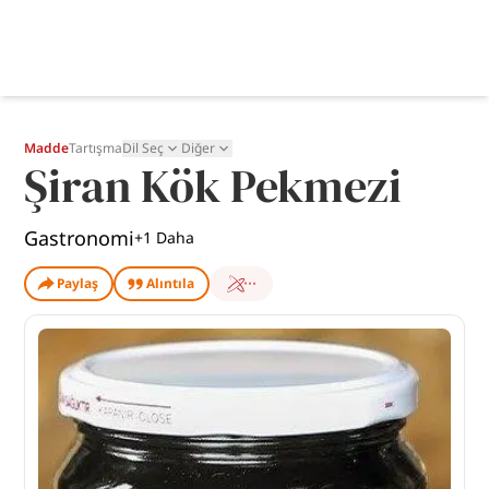
Madde
Tartışma
Dil Seç
Diğer
Şiran Kök Pekmezi
Gastronomi
+
1
Daha
Paylaş
Alıntıla