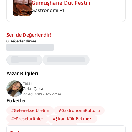
Gümüşhane Dut Pestili
Gastronomi
+
1
Sen de Değerlendir!
0
Değerlendirme
Yazar Bilgileri
Yazar
Zelal Çakar
22 Ağustos 2025 22:34
Etiketler
#
GelenekselUretim
#
GastronomiKulturu
#
Yöreselürünler
#
Şiran Kök Pekmezi
#
AnadoluMutfağı
#
Mahreç