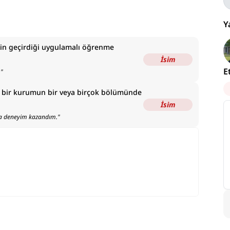
Y
in geçirdiği uygulamalı öğrenme
İsim
E
.
"
çin bir kurumun bir veya birçok bölümünde
İsim
nda deneyim kazandım.
"