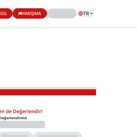
TR
LOG
YARIŞMA
en de Değerlendir!
Değerlendirme