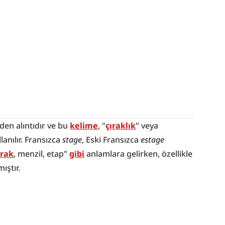
en alıntıdır ve bu 
kelime
, "
çıraklık
" veya 
anılır. Fransızca 
stage
, Eski Fransızca 
estage
rak
, menzil, etap" 
gibi
 anlamlara gelirken, özellikle 
ıştır.