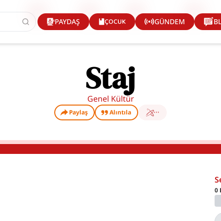
ÇOCUK
PAYDAŞ
GÜNDEM
B
Staj
Genel Kültür
Paylaş
Alıntıla
S
0