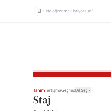
Tanım
Tartışma
Geçmiş
Dil Seç
Staj