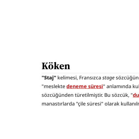
Köken
"Staj"
 kelimesi, Fransızca 
stage
 sözcüğünd
"meslekte 
deneme süresi
" anlamında kull
sözcüğünden türetilmiştir. Bu sözcük, "
du
manastırlarda "çile süresi" olarak kullanılm