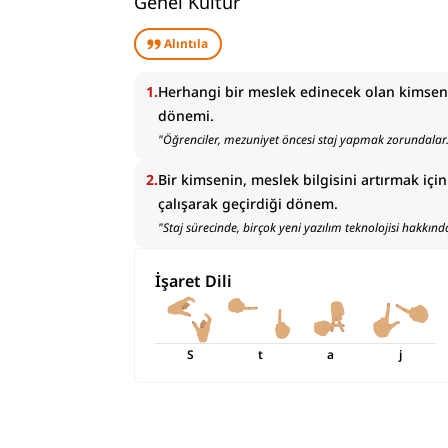
Genel Kültür
Alıntıla
1
.
Herhangi bir meslek edinecek olan kimsen
dönemi.
"
Öğrenciler, mezuniyet öncesi staj yapmak zorundalar
2
.
Bir kimsenin, meslek bilgisini artırmak i
çalışarak geçirdiği dönem.
"
Staj sürecinde, birçok yeni yazılım teknolojisi hakkı
İşaret Dili
S
t
a
j