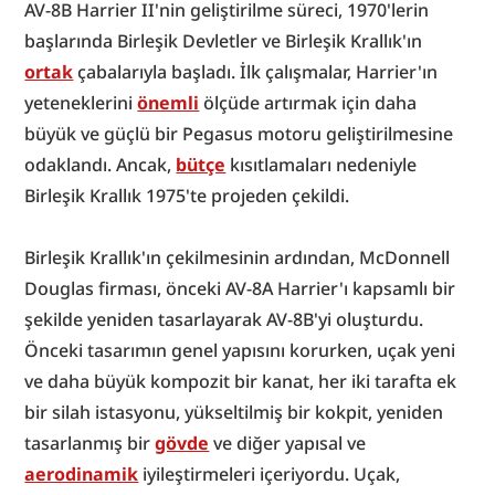
AV-8B Harrier II'nin geliştirilme süreci, 1970'lerin 
başlarında Birleşik Devletler ve Birleşik Krallık'ın 
ortak
 çabalarıyla başladı. İlk çalışmalar, Harrier'ın 
yeteneklerini 
önemli
 ölçüde artırmak için daha 
büyük ve güçlü bir Pegasus motoru geliştirilmesine 
odaklandı. Ancak, 
bütçe
 kısıtlamaları nedeniyle 
Birleşik Krallık 1975'te projeden çekildi.
Birleşik Krallık'ın çekilmesinin ardından, McDonnell 
Douglas firması, önceki AV-8A Harrier'ı kapsamlı bir 
şekilde yeniden tasarlayarak AV-8B'yi oluşturdu. 
Önceki tasarımın genel yapısını korurken, uçak yeni 
ve daha büyük kompozit bir kanat, her iki tarafta ek 
bir silah istasyonu, yükseltilmiş bir kokpit, yeniden 
tasarlanmış bir 
gövde
 ve diğer yapısal ve 
aerodinamik
 iyileştirmeleri içeriyordu. Uçak, 