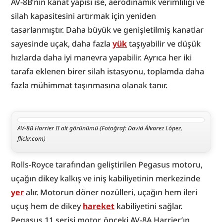
AV-8B’nin kanat yapısı ise, aerodinamik verimliliği ve 
silah kapasitesini artırmak için yeniden 
tasarlanmıştır. Daha büyük ve genişletilmiş kanatlar 
sayesinde uçak, daha fazla 
yük
 taşıyabilir ve düşük 
hızlarda daha iyi manevra yapabilir. Ayrıca her iki 
tarafa eklenen birer silah istasyonu, toplamda daha 
fazla mühimmat taşınmasına olanak tanır.
AV-8B Harrier II alt görünümü (Fotoğraf: David Álvarez López, 
flickr.com)
Rolls-Royce tarafından geliştirilen Pegasus motoru, 
uçağın dikey kalkış ve iniş kabiliyetinin merkezinde 
yer
 alır. Motorun döner nozülleri, uçağın hem ileri 
uçuş hem de dikey 
hareket
 kabiliyetini sağlar. 
Pegasus 11 serisi motor, önceki AV-8A Harrier’ın 