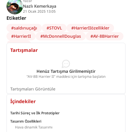
Yazar
Nazlı Kemerkaya
21 Ocak 2025 13:05
Etiketler
#
saldırıuçağı
#
STOVL
#
HarrierIIözellikler
#
HarrierII
#
McDonnellDouglas
#
AV-8BHarrier
#
VSTOL
Tartışmalar
Henüz Tartışma Girilmemiştir
"AV-8B Harrier II" maddesi için tartışma başlatın
Tartışmaları Görüntüle
İçindekiler
Tarihi Süreç ve İlk Prototipler
Tasarım Özellikleri
Hava dinamik Tasarımı