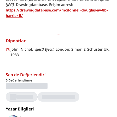
[JPG].
 Drawingdatabase. Erişim adresi: 
https://drawingdatabase.com/mcdonnell-douglas-av-8b-
harrier-ii/
Dipnotlar
[
1
]
John, Nichol,  
Eject! Eject!, 
London: Simon & Schuster UK, 
1983
Sen de Değerlendir!
0
Değerlendirme
Yazar Bilgileri