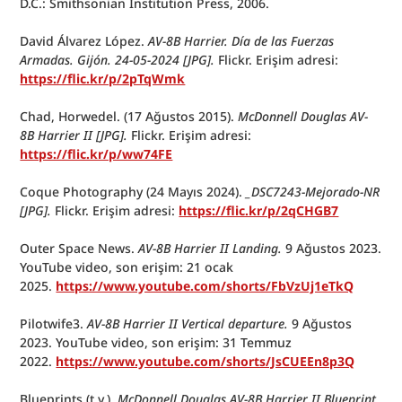
D.C.: Smithsonian Institution Press, 2006.
David Álvarez López. 
AV-8B Harrier. Día de las Fuerzas 
Armadas. Gijón. 24-05-2024 [JPG].
 Flickr. Erişim adresi: 
https://flic.kr/p/2pTqWmk
Chad, Horwedel. (17 Ağustos 2015). 
McDonnell Douglas AV-
8B Harrier II [JPG].
 Flickr. Erişim adresi: 
https://flic.kr/p/ww74FE
Coque Photography (24 Mayıs 2024). 
_DSC7243-Mejorado-NR 
[JPG].
 Flickr. Erişim adresi: 
https://flic.kr/p/2qCHGB7
Outer Space News. 
AV-8B Harrier II Landing. 
9 Ağustos 2023. 
YouTube video, son erişim: 21 ocak 
2025. 
https://www.youtube.com/shorts/FbVzUj1eTkQ
Pilotwife3. 
AV-8B Harrier II Vertical departure. 
9 Ağustos 
2023. YouTube video, son erişim: 31 Temmuz 
2022. 
https://www.youtube.com/shorts/JsCUEEn8p3Q
Blueprints (t.y.). 
McDonnell Douglas
AV-8B Harrier II Blueprint 