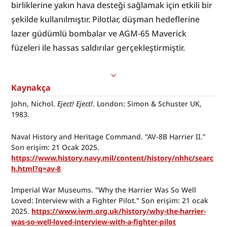
birliklerine yakın hava desteği sağlamak için etkili bir 
şekilde kullanılmıştır. Pilotlar, düşman hedeflerine 
lazer güdümlü bombalar ve AGM-65 Maverick 
füzeleri ile hassas saldırılar gerçekleştirmiştir.
Kaynakça
John, Nichol. 
Eject! Eject!
. London: Simon & Schuster UK, 
1983.
Naval History and Heritage Command. "AV-8B Harrier II.” 
Son erişim: 21 Ocak 2025. 
https://www.history.navy.mil/content/history/nhhc/searc
h.html?q=av-8
Imperial War Museums. "Why the Harrier Was So Well 
Loved: Interview with a Fighter Pilot." Son erişim: 21 ocak 
2025. 
https://www.iwm.org.uk/history/why-the-harrier-
was-so-well-loved-interview-with-a-fighter-pilot