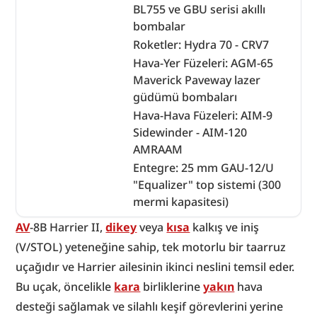
BL755 ve GBU serisi akıllı
bombalar
Roketler: Hydra 70 - CRV7
Hava-Yer Füzeleri: AGM-65
Maverick Paveway lazer
güdümü bombaları
Hava-Hava Füzeleri: AIM-9
Sidewinder - AIM-120
AMRAAM
Entegre: 25 mm GAU-12/U
"Equalizer" top sistemi (300
mermi kapasitesi)
AV
-8B Harrier II, 
dikey
 veya 
kısa
 kalkış ve iniş 
(V/STOL) yeteneğine sahip, tek motorlu bir taarruz 
uçağıdır ve Harrier ailesinin ikinci neslini temsil eder. 
Bu uçak, öncelikle 
kara
 birliklerine 
yakın
 hava 
desteği sağlamak ve silahlı keşif görevlerini yerine 