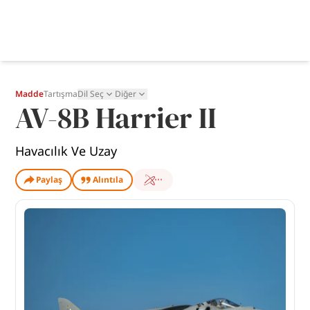
Madde
Tartışma
Dil Seç
Diğer
AV-8B Harrier II
Havacılık Ve Uzay
Paylaş
Alıntıla