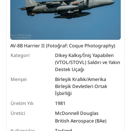
AV-8B Harrier II (Fotoğraf: Coque Photography)
Kategori
Dikey Kalkış/İniş Yapabilen
(VTOL/STOVL) Saldırı ve Yakın
Destek Uçağı
Menşei
Birleşik Krallık/Amerika
Birleşik Devletleri Ortak
İşbirliği
Üretim Yılı
1981
Üretici
McDonnell Douglas
British Aerospace (BAe)
Kullanıcılar
Tayland