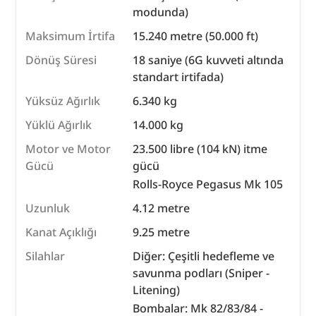
modunda)
Maksimum İrtifa
15.240 metre (50.000 ft)
Dönüş Süresi
18 saniye (6G kuvveti altında
standart irtifada)
Yüksüz Ağırlık
6.340 kg
Yüklü Ağırlık
14.000 kg
Motor ve Motor
23.500 libre (104 kN) itme
Gücü
gücü
Rolls-Royce Pegasus Mk 105
Uzunluk
4.12 metre
Kanat Açıklığı
9.25 metre
Silahlar
Diğer: Çeşitli hedefleme ve
savunma podları (Sniper -
Litening)
Bombalar: Mk 82/83/84 -