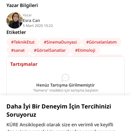
Yazar Bilgileri
Yazar
Esra Can
5 Mart 2025 15:22
Etiketler
#
TeknikEtut
#
SinemaDunyasi
#
Görselanlatım
#
sanat
#
GörselSanatlar
#
Etimoloji
#
Kamera
#
Fotoğrafçılık
#
sözlük
#
Görüntü
Tartışmalar
#
Sinema
Henüz Tartışma Girilmemiştir
"Kamera" maddesi için tartışma başlatın
Tartışmaları Görüntüle
Daha İyi Bir Deneyim İçin Tercihinizi
Bu madde yapay zeka desteği ile üretilmiştir.
Soruyoruz
KÜRE Ansiklopedi olarak size en verimli ve keyifli