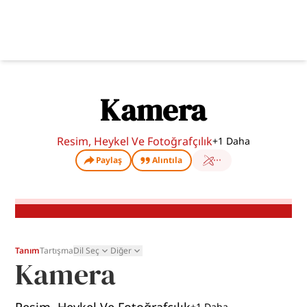
Kamera
Resim, Heykel Ve Fotoğrafçılık
+
1
Daha
Paylaş
Alıntıla
Tanım
Tartışma
Dil Seç
Diğer
Kamera
+
1
Daha