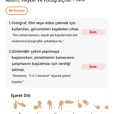
Resim, Heykel Ve Fotoğrafçılık
Alıntıla
1
.
Fotoğraf, film veya video çekmek için
kullanılan, görüntüleri kaydeden cihaz.
İsim
"
Yeni alınan kamera, düşük ışık koşullarında bile
mükemmel fotoğraflar çekebiliyordu.
"
2
.
(Ünlem)Bir çekim yapılmaya
başlanırken, yönetmenin kameranın
çalışmasını başlatması için verdiği
İsim
talimat.
"
Yönetmen, "3-2-1 Kamera!" diyerek çekimi
başlattı.
"
İşaret Dili