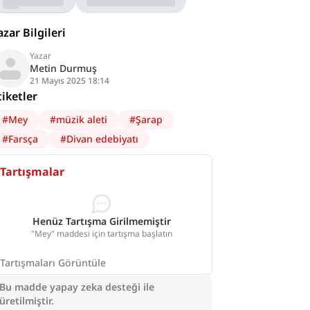
azar Bilgileri
Yazar
Metin Durmuş
21 Mayıs 2025 18:14
tiketler
#
Mey
#
müzik aleti
#
Şarap
#
Farsça
#
Divan edebiyatı
Tartışmalar
Henüz Tartışma Girilmemiştir
"Mey" maddesi için tartışma başlatın
Tartışmaları Görüntüle
Bu madde yapay zeka desteği ile
üretilmiştir.