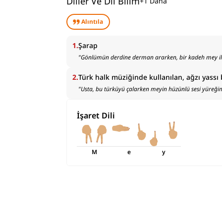
Diller Ve Dil Bilim
+
1
Daha
Alıntıla
1
.
Şarap
"
Gönlümün derdine derman ararken, bir kadeh mey il
2
.
Türk halk müziğinde kullanılan, ağzı yassı 
"
Usta, bu türküyü çalarken meyin hüzünlü sesi yüreğim
İşaret Dili
M
e
y