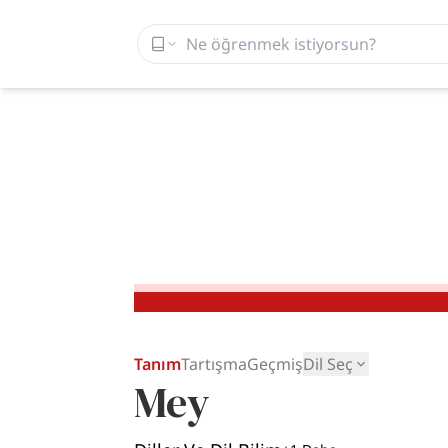
Tanım
Tartışma
Geçmiş
Dil Seç
Mey