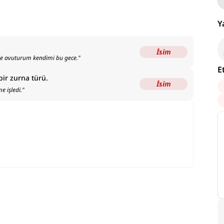
Y
İsim
e avuturum kendimi bu gece.
"
E
bir zurna türü.
İsim
e işledi.
"