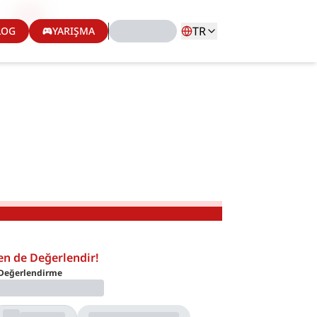
TR
LOG
YARIŞMA
en de Değerlendir!
Değerlendirme