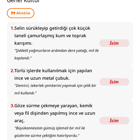
Genel Kültür
Alıntıla
1
.
Selin sürükleyip getirdiği çok küçük
taneli çamurlaşmış kum ve toprak
karışımı.
İsim
"
Şiddetli yağmurların ardından dere yatağı, mil ile
kaplandı.
"
2
.
Türlü işlerde kullanılmak için yapılan
ince ve uzun metal çubuk.
İsim
"
Demirci, tekerlek çemberini yapmak için çelik bir
mil kullandı.
"
3
.
Göze sürme çekmeye yarayan, kemik
veya fil dişinden yapılmış ince ve uzun
araç.
İsim
"
Büyükannesinin gümüş işlemeli bir mil ile
gözlerine sürme çektiğini hatırlıyordu.
"