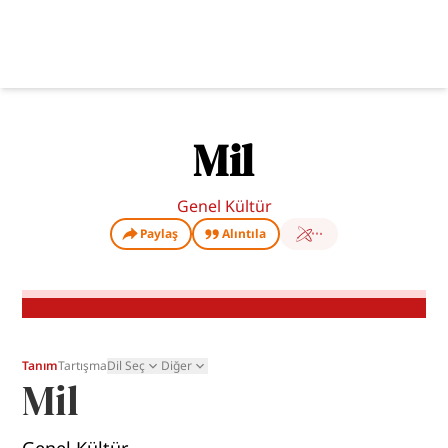
Mil
Genel Kültür
Paylaş
Alıntıla
Tanım
Tartışma
Dil Seç
Diğer
Mil