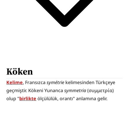
Köken
Kelime
, Fransızca 
symétrie
 kelimesinden Türkçeye 
geçmiştir. Kökeni Yunanca 
symmetria
 (συμμετρία) 
olup "
birlikte
 ölçülülük, orantı" anlamına gelir.