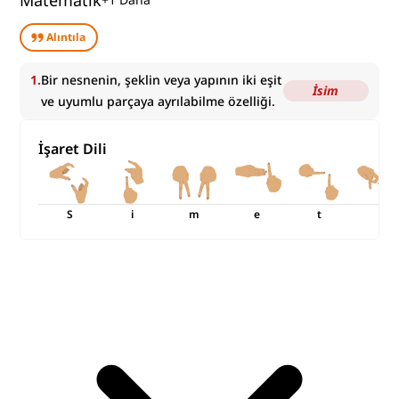
Matematik
Alıntıla
1
.
Bir nesnenin, şeklin veya yapının iki eşit
İsim
ve uyumlu parçaya ayrılabilme özelliği.
İşaret Dili
S
i
m
e
t
r