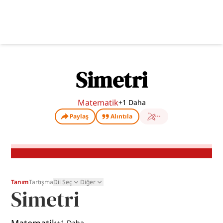
Simetri
Matematik
+
1
Daha
Paylaş
Alıntıla
Tanım
Tartışma
Dil Seç
Diğer
Simetri
+
1
Daha