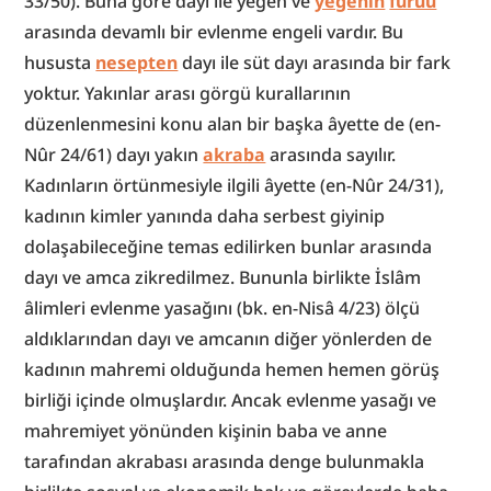
33/50). Buna göre dayı ile yeğen ve 
yeğenin
fürûu
arasında devamlı bir evlenme engeli vardır. Bu 
hususta 
nesepten
 dayı ile süt dayı arasında bir fark 
yoktur. Yakınlar arası görgü kurallarının 
düzenlenmesini konu alan bir başka âyette de (en-
Nûr 24/61) dayı yakın 
akraba
 arasında sayılır. 
Kadınların örtünmesiyle ilgili âyette (en-Nûr 24/31), 
kadının kimler yanında daha serbest giyinip 
dolaşabileceğine temas edilirken bunlar arasında 
dayı ve amca zikredilmez. Bununla birlikte İslâm 
âlimleri evlenme yasağını (bk. en-Nisâ 4/23) ölçü 
aldıklarından dayı ve amcanın diğer yönlerden de 
kadının mahremi olduğunda hemen hemen görüş 
birliği içinde olmuşlardır. Ancak evlenme yasağı ve 
mahremiyet yönünden kişinin baba ve anne 
tarafından akrabası arasında denge bulunmakla 