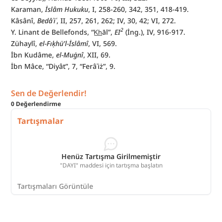
Karaman, 
İslâm Hukuku
, I, 258-260, 342, 351, 418-419.
Kâsânî, 
Bedâʾiʿ
, II, 257, 261, 262; IV, 30, 42; VI, 272.
2
Y. Linant de Bellefonds, “K̲h̲āl”, 
EI
(İng.), IV, 916-917.
Zühaylî, 
el-Fıḳhü’l-İslâmî
, VI, 569.
İbn Kudâme, 
el-Muġnî
, XII, 69.
İbn Mâce, “Diyât”, 7, “Ferâʾiż”, 9.
Sen de Değerlendir!
0
Değerlendirme
Tartışmalar
Henüz Tartışma Girilmemiştir
"DAYI" maddesi için tartışma başlatın
Tartışmaları Görüntüle