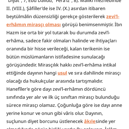
“Diyât”, 7; Ebû Dâvûd, “Ferâʾiż”, 8). Mâlikî mezhebinde 
II. (VIII.), Şâfiîler’de ise IV. (X.) asırdan itibaren 
beytülmâlin düzensizliği gerekçe gösterilerek 
zevi’l-
erhâmın mirasçı olması
 görüşü benimsenmiştir. İbn 
Hazm ise orta bir yol tutarak bu durumda zevi’l-
erhâma, sadece fakir olmaları halinde ve ihtiyaçları 
oranında bir hisse verileceği, kalan terikenin ise 
bütün müslümanların istifadesine sunulacağı 
görüşündedir. Mirasçılık hakkı zevi’l-erhâma intikal 
ettiğinde dayının hangi 
usul
 ve sıra dahilinde mirasçı 
olacağı da hukukçular arasında tartışmalıdır. 
Hanefîler’e göre dayı zevi’l-erhâmın dördüncü 
sınıfında yer alır ve ilk üç sınıftan mirasçı bulunduğu 
sürece mirasçı olamaz. Çoğunluğa göre ise dayı anne 
yerine konur ve onun gibi vâris olur. Dayının, 
suçlunun diyet borcunu üstlenecek 
âkıle
sinde yer 