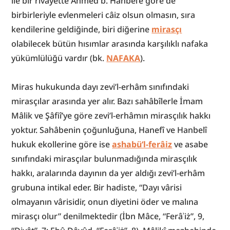
ile bir rivayette Ahmed b. Hanbel’e göre de 
birbirleriyle evlenmeleri câiz olsun olmasın, sıra 
kendilerine geldiğinde, biri diğerine 
mirasçı
olabilecek bütün hısımlar arasında karşılıklı nafaka 
yükümlülüğü vardır (bk. 
NAFAKA
).
Miras hukukunda dayı zevi’l-erhâm sınıfındaki 
mirasçılar arasında yer alır. Bazı sahâbîlerle İmam 
Mâlik ve Şâfiî’ye göre zevi’l-erhâmın mirasçılık hakkı 
yoktur. Sahâbenin çoğunluğuna, Hanefî ve Hanbelî 
hukuk ekollerine göre ise 
ashabü’l-ferâiz
 ve asabe 
sınıfındaki mirasçılar bulunmadığında mirasçılık 
hakkı, aralarında dayının da yer aldığı zevi’l-erhâm 
grubuna intikal eder. Bir hadiste, “Dayı vârisi 
olmayanın vârisidir, onun diyetini öder ve malına 
mirasçı olur” denilmektedir (İbn Mâce, “Ferâʾiż”, 9, 