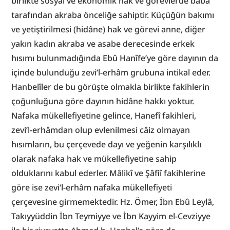
birlikte sosyal ve ekonomik hak ve görevlerde baba 
tarafından akraba önceliğe sahiptir. Küçüğün bakımı 
ve yetiştirilmesi (hidâne) hak ve görevi anne, diğer 
yakın kadın akraba ve asabe derecesinde erkek 
hısımı bulunmadığında Ebû Hanîfe’ye göre dayının da 
içinde bulunduğu zevi’l-erhâm grubuna intikal eder. 
Hanbelîler de bu görüşte olmakla birlikte fakihlerin 
çoğunluğuna göre dayının hidâne hakkı yoktur. 
Nafaka mükellefiyetine gelince, Hanefî fakihleri, 
zevi’l-erhâmdan olup evlenilmesi câiz olmayan 
hısımların, bu çerçevede dayı ve yeğenin karşılıklı 
olarak nafaka hak ve mükellefiyetine sahip 
olduklarını kabul ederler. Mâlikî ve Şâfiî fakihlerine 
göre ise zevi’l-erhâm nafaka mükellefiyeti 
çerçevesine girmemektedir. Hz. Ömer, İbn Ebû Leylâ, 
Takıyyüddin İbn Teymiyye ve İbn Kayyim el-Cevziyye 