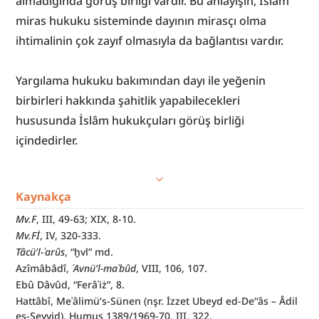
almadığında görüş birliği vardır. Bu anlayışın, İslâm 
miras hukuku sisteminde dayının mirasçı olma 
ihtimalinin çok zayıf olmasıyla da bağlantısı vardır.
Yargılama hukuku bakımından dayı ile yeğenin 
birbirleri hakkında şahitlik yapabilecekleri 
hususunda İslâm hukukçuları görüş birliği 
içindedirler.
Kaynakça
Mv.F
, III, 49-63; XIX, 8-10.
Mv.Fİ
, IV, 320-333.
Tâcü’l-ʿarûs
, “ḫvl” md.
Azîmâbâdî, 
ʿAvnü’l-maʿbûd
, VIII, 106, 107.
Ebû Dâvûd, “Ferâʾiż”, 8.
Hattâbî, Meʿâlimü’s-Sünen (nşr. İzzet Ubeyd ed-De‘‘âs – Âdil 
es-Seyyid), Humus 1389/1969-70, III, 322.