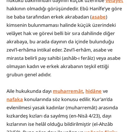
hukuku bakımından dayının küçük üzerinde 
velâyet
hakkının olmadığı görüşündedir. Ebû Hanîfe’ye göre 
ise baba tarafından erkek akrabadan (
asabe
) 
kimsenin bulunmaması halinde küçük üzerindeki 
velâyet hak ve görevi belli bir sıra dahilinde diğer 
akrabaya, bu arada dayının da içinde bulunduğu 
zevi’l-erhâma intikal eder. Zevi’l-erhâm, asabe ve 
mirasta belirli pay sahibi (ashâb-ı ferâiz) veya asabe 
olmayan kadın ve erkek akrabanın teşkil ettiği 
grubun genel adıdır.
Aile hukukunda dayı 
muharremât
, 
hidâne
 ve 
nafaka
 konularında söz konusu edilir. Kur’an’da 
evlenilmesi yasak kadınlar (muharremât) arasında 
kızkardeş kızları da sayılmış (en-Nisâ 4/23), dayı 
kızlarının ise helâl olduğu bildirilmiştir (el-Ahzâb 