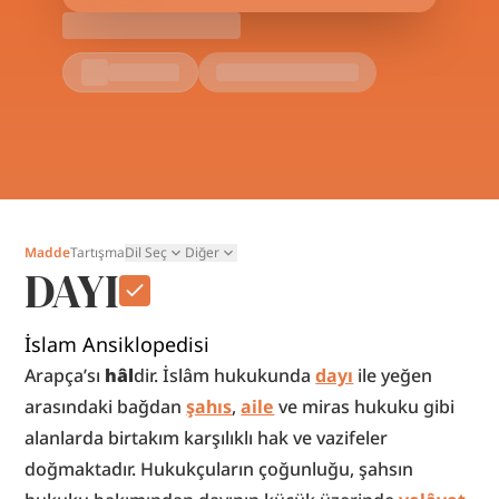
Madde
Tartışma
Dil Seç
Diğer
DAYI
İslam Ansiklopedisi
Arapça’sı 
hâl
dir. İslâm hukukunda 
dayı
 ile yeğen 
arasındaki bağdan 
şahıs
, 
aile
 ve miras hukuku gibi 
alanlarda birtakım karşılıklı hak ve vazifeler 
doğmaktadır. Hukukçuların çoğunluğu, şahsın 