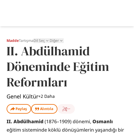
Madde
Tartışma
Dil Seç
Diğer
II. Abdülhamid
Döneminde Eğitim
Reformları
Genel Kültür
+
2
Daha
Paylaş
Alıntıla
II. Abdülhamid 
(1876–1909) dönemi, 
Osmanlı
eğitim sisteminde köklü dönüşümlerin yaşandığı bir 