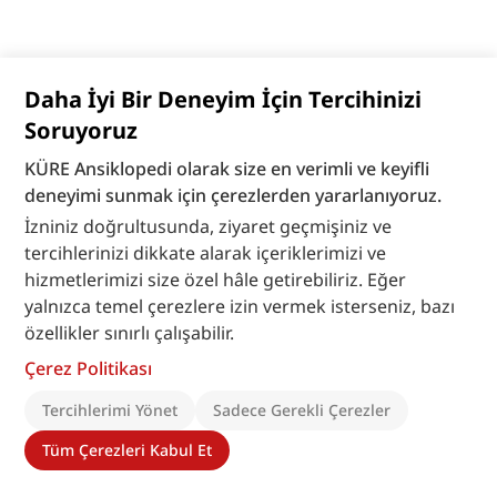
Daha İyi Bir Deneyim İçin Tercihinizi
Soruyoruz
1895
KÜRE Ansiklopedi olarak size en verimli ve keyifli
deneyimi sunmak için çerezlerden yararlanıyoruz.
Freres Maristes Mektebi
İzniniz doğrultusunda, ziyaret geçmişiniz ve
Haydarpaşa Sainte-Euphemie Fransız Okulu
tercihlerinizi dikkate alarak içeriklerimizi ve
hizmetlerimizi size özel hâle getirebiliriz. Eğer
yalnızca temel çerezlere izin vermek isterseniz, bazı
özellikler sınırlı çalışabilir.
Çerez Politikası
Tercihlerimi Yönet
Sadece Gerekli Çerezler
Tüm Çerezleri Kabul Et