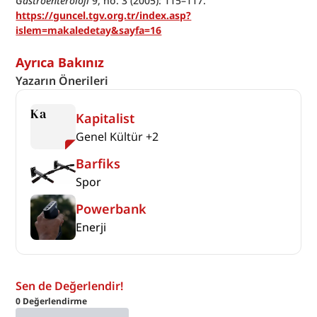
Gastroenteroloji
 9, no. 3 (2005): 115–117. 
https://guncel.tgv.org.tr/index.asp?
islem=makaledetay&sayfa=16
Ayrıca Bakınız
Yazarın Önerileri
Ka
Kapitalist
Genel Kültür
+
2
Barfiks
Spor
Powerbank
Enerji
Sen de Değerlendir!
0
Değerlendirme