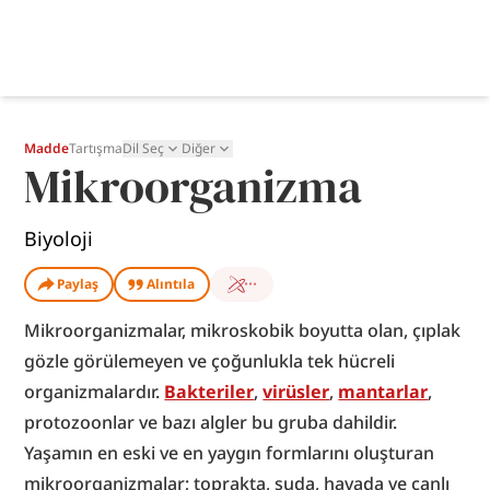
Madde
Tartışma
Dil Seç
Diğer
Mikroorganizma
Biyoloji
Paylaş
Alıntıla
Mikroorganizmalar, mikroskobik boyutta olan, çıplak 
gözle görülemeyen ve çoğunlukla tek hücreli 
organizmalardır. 
Bakteriler
, 
virüsler
, 
mantarlar
, 
protozoonlar ve bazı algler bu gruba dahildir. 
Yaşamın en eski ve en yaygın formlarını oluşturan 
mikroorganizmalar; toprakta, suda, havada ve canlı 