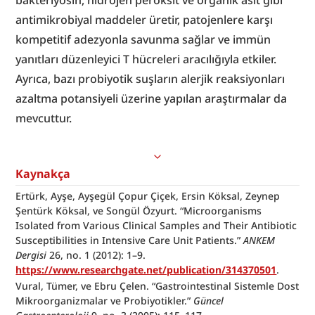
bakteriyosin, hidrojen peroksit ve organik asit gibi 
antimikrobiyal maddeler üretir, patojenlere karşı 
kompetitif adezyonla savunma sağlar ve immün 
yanıtları düzenleyici T hücreleri aracılığıyla etkiler. 
Ayrıca, bazı probiyotik suşların alerjik reaksiyonları 
azaltma potansiyeli üzerine yapılan araştırmalar da 
mevcuttur.
Kaynakça
Ertürk, Ayşe, Ayşegül Çopur Çiçek, Ersin Köksal, Zeynep 
Şentürk Köksal, ve Songül Özyurt. “Microorganisms 
Isolated from Various Clinical Samples and Their Antibiotic 
Susceptibilities in Intensive Care Unit Patients.” 
ANKEM 
Dergisi
 26, no. 1 (2012): 1–9. 
https://www.researchgate.net/publication/314370501
.
Vural, Tümer, ve Ebru Çelen. “Gastrointestinal Sistemle Dost 
Mikroorganizmalar ve Probiyotikler.” 
Güncel 