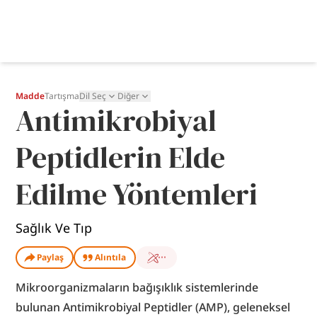
Madde
Tartışma
Dil Seç
Diğer
Antimikrobiyal
Peptidlerin Elde
Edilme Yöntemleri
Sağlık Ve Tıp
Paylaş
Alıntıla
Mikroorganizmaların bağışıklık sistemlerinde 
bulunan Antimikrobiyal Peptidler (AMP), geleneksel 