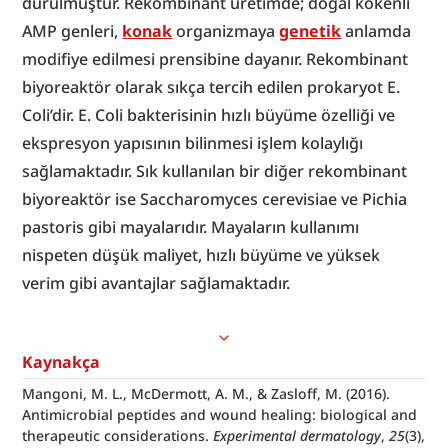
durulmuştur. Rekombinant üretimde; doğal kökenli 
AMP genleri, 
konak
 organizmaya 
genetik
 anlamda 
modifiye edilmesi prensibine dayanır. Rekombinant 
biyoreaktör olarak sıkça tercih edilen prokaryot E. 
Coli’dir. E. Coli bakterisinin hızlı büyüme özelliği ve 
ekspresyon yapısının bilinmesi işlem kolaylığı 
sağlamaktadır. Sık kullanılan bir diğer rekombinant 
biyoreaktör ise Saccharomyces cerevisiae ve Pichia 
pastoris gibi mayalarıdır. Mayaların kullanımı 
nispeten düşük maliyet, hızlı büyüme ve yüksek 
verim gibi avantajlar sağlamaktadır.
Kaynakça
Mangoni, M. L., McDermott, A. M., & Zasloff, M. (2016). 
Antimicrobial peptides and wound healing: biological and 
therapeutic considerations. 
Experimental dermatology
, 
25
(3), 