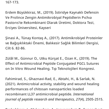
167-173.
Erdem Büyükkiraz, M., (2019). İstiridye Kaynaklı Defensin 
Ve Prolince Zengin Antimikrobiyal Peptidlerin Pıchıa 
Pastorıs’te Rekombinant Olarak Üretimi, Doktora Tezi, 
Erciyes Üniversitesi, Kayseri
Şinasi A., Tünay Kontaş A., (2017). Antimikrobiyel Proteinler 
ve Bağışıklıktaki Önemi, Balıkesir Sağlık Bilimleri Dergisi, 
Cilt 6. 82-86.
Zülâl M., Günnur O., Utku Kürşat E., Ozan K., (2019). The 
Effect of Antimicrobial Peptide Conjugated PGCL Sutures 
on In Vitro Wound Healing. Tıp Teknolojileri Kongresi.
Fahimirad, S., Ghaznavi-Rad, E., Abtahi, H., & Sarlak, N. 
(2021). Antimicrobial activity, stability and wound healing 
performances of chitosan nanoparticles loaded 
recombinant LL37 antimicrobial peptide. 
International 
journal of peptide research and therapeutics
, 
27
(4), 2505-2515.