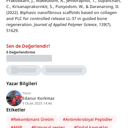
Prakobkarn, J., Makeudom, A., Jenvoraphot, T., Supanchart, 
C., Krisanaprakornkit, S., Punyodom, W., & Daranarong, D. 
(2022). Biphasic nanofibrous scaffolds based on collagen 
and PLC for controlled release LL‐37 in guided bone 
regeneration. 
Journal of Applied Polymer Science
, 
139
(7), 
51629.
Sen de Değerlendir!
0
Değerlendirme
Yazar Bilgileri
Yazar
Edanur Korkmaz
9 Ocak 2025 14:46
Etiketler
#
Rekombinant Üretim
#
Antimikrobiyal Peptidler
#
AMP
#
Kimyasal sentez
#
Doğal kaynaklar