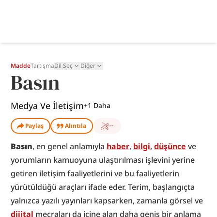
Madde
Tartışma
Dil Seç
Diğer
Basın
Medya Ve İletişim
+
1
Daha
Paylaş
Alıntıla
Basın
, en genel anlamıyla 
haber
, 
bilgi
, 
düşünce
 ve 
yorumların kamuoyuna ulaştırılması işlevini yerine 
getiren iletişim faaliyetlerini ve bu faaliyetlerin 
yürütüldüğü araçları ifade eder. Terim, başlangıçta 
yalnızca yazılı yayınları kapsarken, zamanla görsel ve 
dijital
 mecraları da içine alan daha geniş bir anlama 