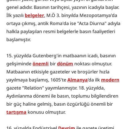
genel adıdır. Basının tarihçesi, yazının icadıyla başlar. 
İlk yazılı 
belgeler
, M.Ö 3. binyılda Mezopotamya'da 
ortaya çıkmış, antik Roma'da ise "Acta Diurna" adıyla 
halkla paylaşılan resmi belgelerle basın faaliyetleri 
başlamıştır.
﻿﻿﻿﻿﻿﻿15. yüzyılda Gutenberg'in matbaanın icadı, basının 
gelişiminde 
önemli
 bir 
dönüm
 noktası olmuştur. 
Matbaanın etkisiyle gazeteler ve broşürler hızla 
yayılmaya başlamış, 1605'te 
Almanya
’da ilk 
modern
gazete "Relation" yayımlanmıştır. 18. yüzyılda, 
Aydınlanma dönemi ile basın, toplumu bilgilendiren 
bir güç haline gelmiş, basın özgürlüğü önemli bir 
tartışma
 konusu olmuştur.
16. yüzyılda Endüstriyel 
Devrim
 ile gazete üretimi 