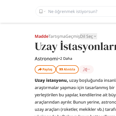
Madde
Tartışma
Geçmiş
Dil Seç
Uzay İstasyonlar
Astronomi
+
2
Daha
Paylaş
Alıntıla
Uzay istasyonu,
 uzay boşluğunda insanla
araştırmalar yapması için tasarlanmış bir
yerleştirilen bu yapılar, kendilerine ait bü
araçlarından ayrılır. Bunun yerine, astrono
uzay araçları (roketler, mekikler vb.) tarafı