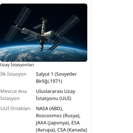
#
Uluslararası Uzay İstasyonu
#
astronot
#
Mir
#
Uzay araştırmaları
#
Salyut
Uzay İstasyonları
İlk İstasyon
Salyut 1 (Sovyetler
Birliği,1971)
Mevcut Ana
Uluslararası Uzay
İstasyon
İstasyonu (UUİ)
UUİ Ortakları
NASA (ABD),
Roscosmos (Rusya),
JAXA (Japonya), ESA
(Avrupa), CSA (Kanada)