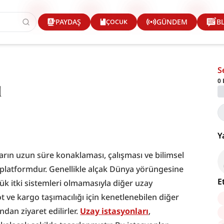
ÇOCUK
PAYDAŞ
GÜNDEM
B
S
ı
0
Y
rın uzun süre konaklaması, çalışması ve bilimsel 
 platformdur. Genellikle alçak Dünya yörüngesine 
E
yük itki sistemleri olmamasıyla diğer uzay 
t ve kargo taşımacılığı için kenetlenebilen diğer 
ndan ziyaret edilirler. 
Uzay istasyonları
, 