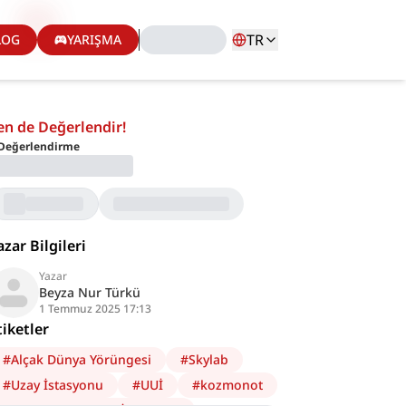
TR
LOG
YARIŞMA
en de Değerlendir!
Değerlendirme
azar Bilgileri
Yazar
Beyza Nur Türkü
1 Temmuz 2025 17:13
tiketler
#
Alçak Dünya Yörüngesi
#
Skylab
#
Uzay İstasyonu
#
UUİ
#
kozmonot