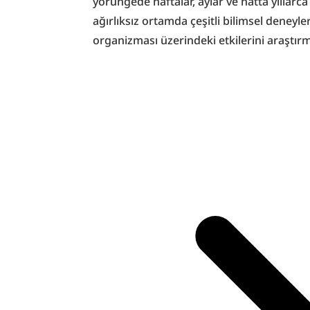
yörüngede haftalar, aylar ve hatta yıllarca 
ağırlıksız ortamda çeşitli bilimsel deneyl
organizması üzerindeki etkilerini araştırm